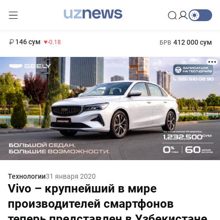
11 916 сум
28.92
13 749 сум
1 271 000 сум
32.19
МРОТ
146 сум
412 000 сум
-0.18
БРВ
Технологии
31 января 2020
Vivo – крупнейший в мире
производителей смартфонов
теперь представлен в Узбекистане