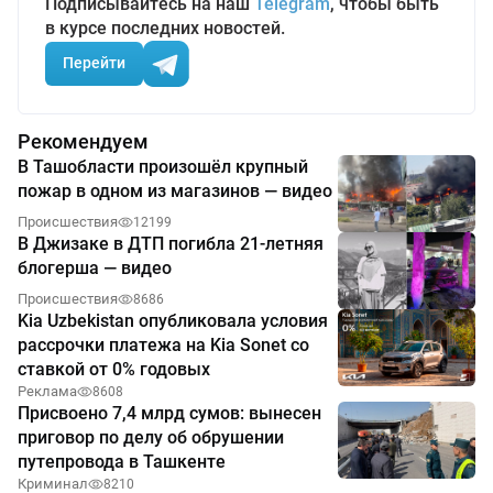
Подписывайтесь на наш
Telegram
, чтобы быть
в курсе последних новостей.
Перейти
Рекомендуем
В Ташобласти произошёл крупный
пожар в одном из магазинов — видео
Происшествия
12199
В Джизаке в ДТП погибла 21-летняя
блогерша — видео
Происшествия
8686
Kia Uzbekistan опубликовала условия
рассрочки платежа на Kia Sonet со
ставкой от 0% годовых
Реклама
8608
Присвоено 7,4 млрд сумов: вынесен
приговор по делу об обрушении
путепровода в Ташкенте
Криминал
8210