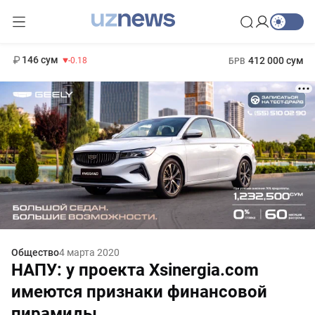
11 916 сум
28.92
13 749 сум
1 271 000 сум
32.19
МРОТ
146 сум
412 000 сум
-0.18
БРВ
Общество
4 марта 2020
НАПУ: у проекта Xsinergia.com
имеются признаки финансовой
пирамиды