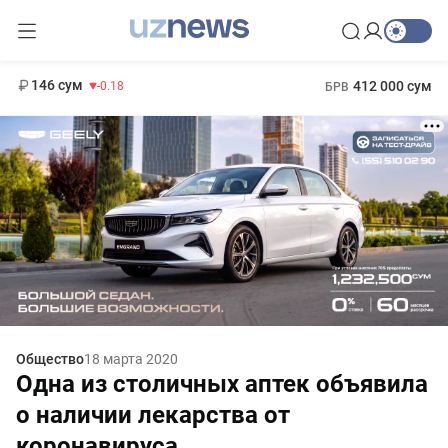
11 916 сум
28.92
13 749 сум
1 271 000 сум
32.19
МРОТ
146 сум
412 000 сум
-0.18
БРВ
Общество
18 марта 2020
Одна из столичных аптек объявила
о наличии лекарства от
коронавируса