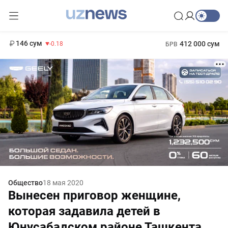
11 916 сум
28.92
13 749 сум
1 271 000 сум
32.19
МРОТ
146 сум
412 000 сум
-0.18
БРВ
Общество
18 мая 2020
Вынесен приговор женщине,
которая задавила детей в
Юнусабадском районе Ташкента