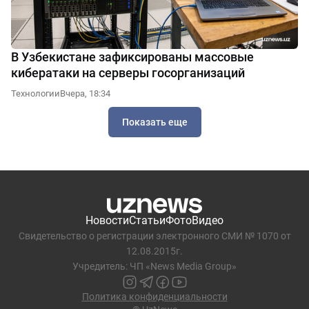
В Узбекистане зафиксированы массовые
кибератаки на серверы госорганизаций
Технологии
Вчера, 18:34
Показать еще
Новости
Статьи
Фото
Видео
Свидетельство о регистрации электронного СМИ № 1070 от
12.08.2015г.
Учредитель: ЧП «News Media Group»
Политика конфиденциальности