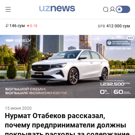
11 916 сум
28.92
13 749 сум
1 271 000 сум
32.19
МРОТ
146 сум
412 000 сум
-0.18
БРВ
15 июня 2020
Нурмат Отабеков рассказал,
почему предприниматели должны
покрывать расходы за содержание