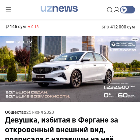
11 916 сум
28.92
13 749 сум
1 271 000 сум
32.19
МРОТ
146 сум
412 000 сум
-0.18
БРВ
Общество
25 июня 2020
Девушка, избитая в Фергане за
откровенный внешний вид,
подписала с напавшим на неё