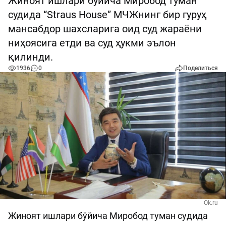
Жиноят ишлари бўйича Миробод туман
судида “Straus House” МЧЖнинг бир гуруҳ
мансабдор шахсларига оид суд жараёни
ниҳоясига етди ва суд ҳукми эълон
қилинди.
1936
0
Поделиться
Ok.ru
Жиноят ишлари бўйича Миробод туман судида