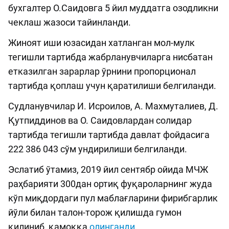
бухгалтер О.Саидовга 5 йил муддатга озодликни
чеклаш жазоси тайинланди.
Жиноят иши юзасидан хатланган мол-мулк
тегишли тартибда жабрланувчиларга нисбатан
етказилган зарарлар ўрнини пропорционал
тартибда қоплаш учун қаратилиши белгиланди.
Судланувчилар И. Исроилов, А. Махмуталиев, Д.
Қутпиддинов ва О. Саидовлардан солидар
тартибда тегишли тартибда давлат фойдасига
222 386 043 сўм ундирилиши белгиланди.
Эслатиб ўтамиз, 2019 йил сентябр ойида МЧЖ
раҳбарияти 300дан ортиқ фуқароларнинг жуда
кўп миқдордаги пул маблағларини фирибгарлик
йўли билан талон-торож қилишда гумон
қилиниб, қамоққа
олинганди
.