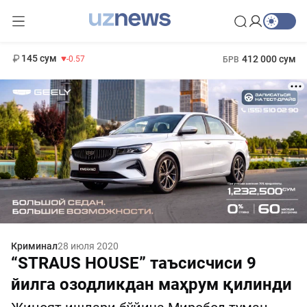
11 935 сум
-17.49
13 788 сум
1 271 000 сум
8.47
МРОТ
145 сум
412 000 сум
-0.57
БРВ
Криминал
28 июля 2020
“STRAUS HOUSE” таъсисчиси 9
йилга озодликдан маҳрум қилинди