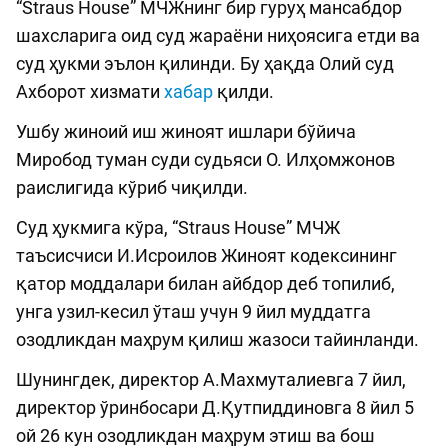
“Straus House” МЧЖнинг бир гуруҳ мансабдор
шахсларига оид суд жараёни ниҳоясига етди ва
суд ҳукми эълон қилинди. Бу ҳақда Олий суд
Ахборот хизмати
хабар
қилди.
Ушбу жиноий иш жиноят ишлари бўйича
Миробод туман суди судьяси О. Илҳомжонов
раислигида кўриб чиқилди.
Суд ҳукмига кўра, “Straus House” МЧЖ
таъсисчиси И.Исроилов Жиноят кодексининг
қатор моддалари билан айбдор деб топилиб,
унга узил-кесил ўташ учун 9 йил муддатга
озодликдан маҳрум қилиш жазоси тайинланди.
Шунингдек, директор А.Махмуталиевга 7 йил,
директор ўринбосари Д.Қутпиддиновга 8 йил 5
ой 26 кун озодликдан маҳрум этиш ва бош