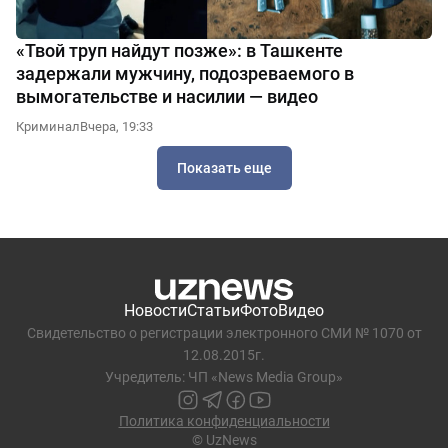
«Твой труп найдут позже»: в Ташкенте
задержали мужчину, подозреваемого в
вымогательстве и насилии — видео
Криминал
Вчера, 19:33
Показать еще
Новости
Статьи
Фото
Видео
Свидетельство о регистрации электронного СМИ № 1070 от
12.08.2015г.
Учредитель: ЧП «News Media Group»
Политика конфиденциальности
© UzNews