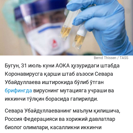
Bernd Thissen / TASS
Бугун, 31 июль куни АОКА ҳузуридаги штабда
Коронавирусга қарши штаб аъзоси Севара
Убайдуллаева иштирокида бўлиб ўтган
брифингда
вируснинг мутацияга учраши ва
иккинчи тўлқин борасида гапирилди.
Севара Убайдуллаеванинг маълум қилишича,
Россия Федерацияси ва хорижий давлатлар
биолог олимлари, касалликни иккинчи