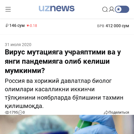
11 916 сум
28.92
13 749 сум
1 271 000 сум
32.19
МРОТ
146 сум
412 000 сум
-0.18
БРВ
31 июля 2020
Вирус мутацияга учраяптими ва у
янги пандемияга олиб келиши
мумкинми?
Россия ва хорижий давлатлар биолог
олимлари касалликни иккинчи
тўлқинини ноябрларда бўлишини тахмин
қилишмоқда.
1795
0
Поделиться