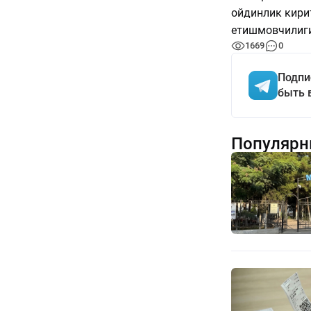
ойдинлик кирит
етишмовчилиги
1669
0
Подпи
быть 
Популярн