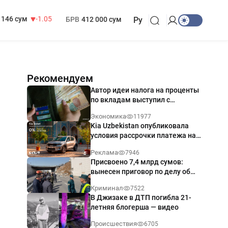
13 717 сум
-25.83
МРОТ
1 271 000 сум
146 сум
-1.05
БРВ
412 000 сум
Ру
Рекомендуем
Автор идеи налога на проценты
по вкладам выступил с
разъяснением
Экономика
11977
Kia Uzbekistan опубликовала
условия рассрочки платежа на
Kia Sonet со ставкой от 0%
Реклама
7946
годовых
Присвоено 7,4 млрд сумов:
вынесен приговор по делу об
обрушении путепровода в
Криминал
7522
Ташкенте
В Джизаке в ДТП погибла 21-
летняя блогерша — видео
Происшествия
6705