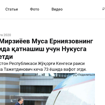
Статьи
Фото
Видео
та 2020
Мирзиёев Муса Ерниязовнинг
ида қатнашиш учун Нукусга
етди
тон Республикаси Жўқорғи Кенгеси раиси
а Тажетдинович кеча 73 ёшида вафот этди.
Поделиться