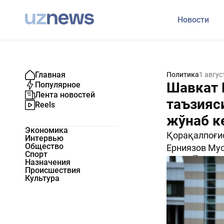
Новости
Главная
Политика
1 авгус
Шавкат 
Популярное
Лента новостей
таъзияс
Reels
жўнаб к
Экономика
Қорақалпоғис
Интервью
Общество
Ерниязов Мус
Спорт
1669
0
Назначения
Происшествия
Культура