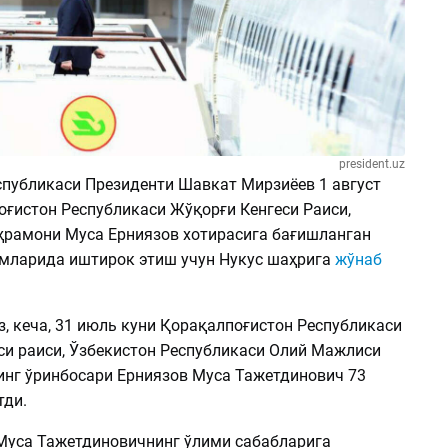
president.uz
спубликаси Президенти Шавкат Мирзиёев 1 август
оғистон Республикаси Жўқорғи Кенгеси Раиси,
ҳрамони Муса Ерниязов хотирасига бағишланган
мларида иштирок этиш учун Нукус шаҳрига
жўнаб
, кеча, 31 июль куни Қорақалпоғистон Республикаси
си раиси, Ўзбекистон Республикаси Олий Мажлиси
инг ўринбосари Ерниязов Муса Тажетдинович 73
тди.
Муса Тажетдиновичнинг ўлими сабабларига