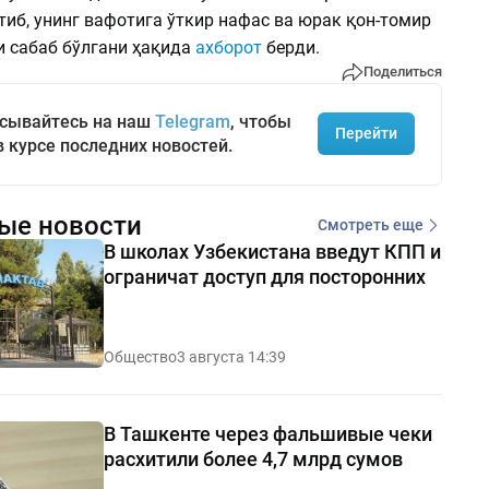
иб, унинг вафотига ўткир нафас ва юрак қон-томир
 сабаб бўлгани ҳақида
ахборот
берди.
Поделиться
сывайтесь на наш
Telegram
, чтобы
Перейти
в курсе последних новостей.
ые новости
Смотреть еще
В школах Узбекистана введут КПП и
ограничат доступ для посторонних
Общество
3 августа 14:39
В Ташкенте через фальшивые чеки
расхитили более 4,7 млрд сумов