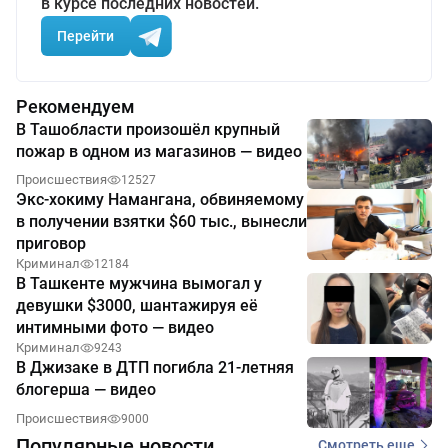
в курсе последних новостей.
Перейти
Рекомендуем
В Ташобласти произошёл крупный
пожар в одном из магазинов — видео
Происшествия
12527
Экс-хокиму Намангана, обвиняемому
в получении взятки $60 тыс., вынесли
приговор
Криминал
12184
В Ташкенте мужчина вымогал у
девушки $3000, шантажируя её
интимными фото — видео
Криминал
9243
В Джизаке в ДТП погибла 21-летняя
блогерша — видео
Происшествия
9000
Популярные новости
Смотреть еще