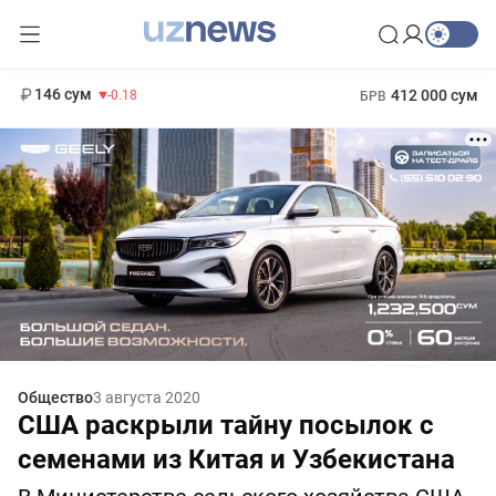
11 916 сум
28.92
13 749 сум
1 271 000 сум
32.19
МРОТ
146 сум
412 000 сум
-0.18
БРВ
Общество
3 августа 2020
США раскрыли тайну посылок с
семенами из Китая и Узбекистана