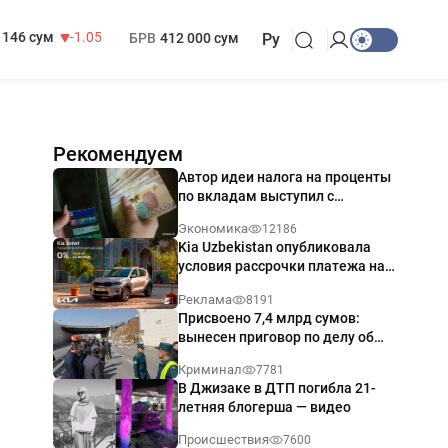
13 717 сум
-25.83
МРОТ
1 271 000 сум
146 сум
-1.05
БРВ
412 000 сум
Ру
Рекомендуем
Автор идеи налога на проценты
по вкладам выступил с
разъяснением
Экономика
12186
Kia Uzbekistan опубликовала
условия рассрочки платежа на
Kia Sonet со ставкой от 0%
Реклама
8191
годовых
Присвоено 7,4 млрд сумов:
вынесен приговор по делу об
обрушении путепровода в
Криминал
7781
Ташкенте
В Джизаке в ДТП погибла 21-
летняя блогерша — видео
Происшествия
7600