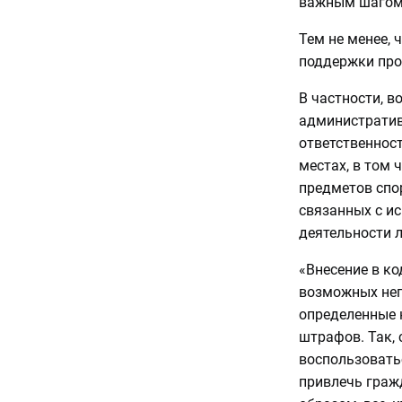
важным шагом 
Тем не менее,
поддержки про
В частности, в
административ
ответственнос
местах, в том 
предметов спо
связанных с и
деятельности л
«Внесение в к
возможных неп
определенные 
штрафов. Так,
воспользовать
привлечь граж