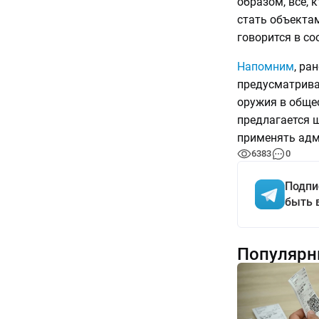
образом, все, 
стать объектам
говорится в со
Напомним
, ра
предусматрива
оружия в обще
предлагается ш
применять адм
6383
0
Подпи
быть 
Популярн