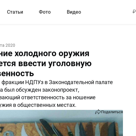
Статьи
Фото
Видео
ста 2020
ние холодного оружия
ется ввести уголовную
венность
 фракции НДПУз в Законодательной палате
а был обсужден законопроект,
вающий ответственность за ношение
ужия в общественных местах.
Поделиться