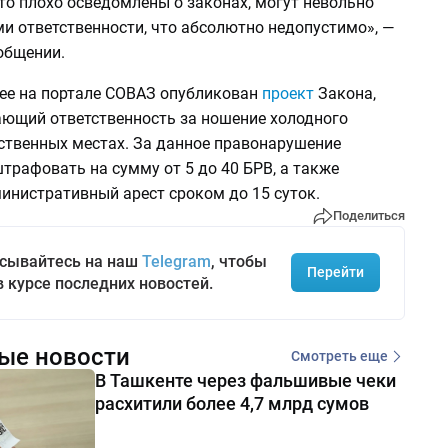
кто плохо осведомлены о законах, могут невольно
и ответственности, что абсолютно недопустимо», —
общении.
нее на портале СОВАЗ опубликован
проект
Закона,
ющий ответственность за ношение холодного
ственных местах. За данное правонарушение
трафовать на сумму от 5 до 40 БРВ, а также
инистративный арест сроком до 15 суток.
Поделиться
сывайтесь на наш
Telegram
, чтобы
Перейти
в курсе последних новостей.
ые новости
Смотреть еще
В Ташкенте через фальшивые чеки
расхитили более 4,7 млрд сумов