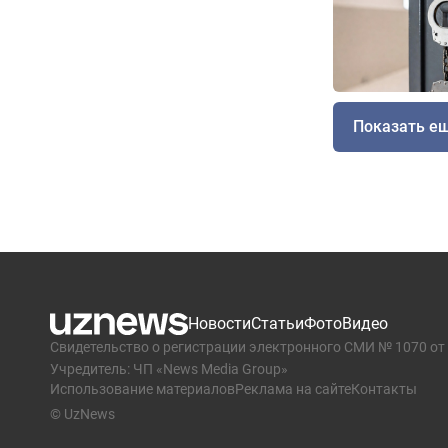
Показать е
Новости
Статьи
Фото
Видео
Свидетельство о регистрации электронного СМИ № 1070 от 
Учредитель: ЧП «News Media Group»
Использование материалов
Реклама на сайте
Контакты
© UzNews