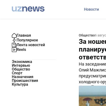
Новости
Главная
Общество
6 авгу
За ноше
Популярное
Лента новостей
планиру
Reels
ответст
Экономика
На заседание
Интервью
Общество
Олий Мажлис
Спорт
предусматри
Назначения
Происшествия
холодного ор
Культура
6383
0