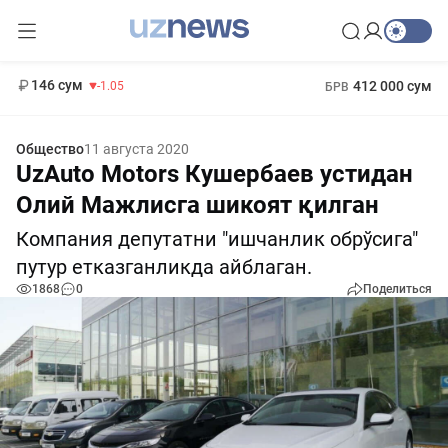
11 887 сум
-55.49
13 717 сум
1 271 000 сум
-25.83
МРОТ
146 сум
412 000 сум
-1.05
БРВ
Общество
11 августа 2020
UzAuto Motors Кушербаев устидан
Олий Мажлисга шикоят қилган
Компания депутатни "ишчанлик обрўсига"
путур етказганликда айблаган.
1868
0
Поделиться