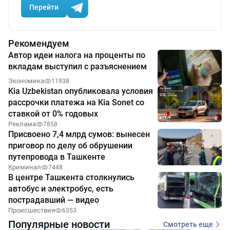
Перейти
Рекомендуем
Автор идеи налога на проценты по
вкладам выступил с разъяснением
Экономика
11938
Kia Uzbekistan опубликовала условия
рассрочки платежа на Kia Sonet со
ставкой от 0% годовых
Реклама
7858
Присвоено 7,4 млрд сумов: вынесен
приговор по делу об обрушении
путепровода в Ташкенте
Криминал
7448
В центре Ташкента столкнулись
автобус и электробус, есть
пострадавший — видео
Происшествия
6353
Популярные новости
Смотреть еще