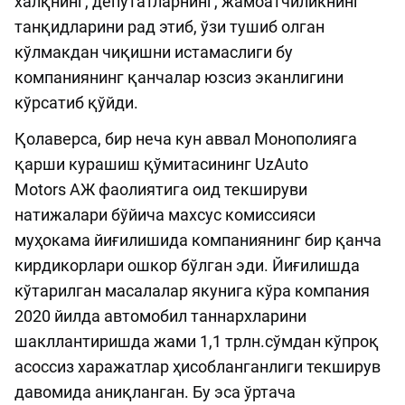
халқнинг, депутатларнинг, жамоатчиликнинг
танқидларини рад этиб, ўзи тушиб олган
кўлмакдан чиқишни истамаслиги бу
компаниянинг қанчалар юзсиз эканлигини
кўрсатиб қўйди.
Қолаверса, бир неча кун аввал Монополияга
қарши курашиш қўмитасининг UzAuto
Motors АЖ фаолиятига оид текшируви
натижалари бўйича махсус комиссияси
муҳокама йиғилишида компаниянинг бир қанча
кирдикорлари ошкор бўлган эди. Йиғилишда
кўтарилган масалалар якунига кўра компания
2020 йилда автомобил таннархларини
шакллантиришда жами 1,1 трлн.сўмдан кўпроқ
асоссиз харажатлар ҳисобланганлиги текширув
давомида аниқланган. Бу эса ўртача