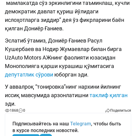
мамлакатда сўз эркинлигини таъминлаш, кучли
демократик давлат қуриш йўлидаги
ислоҳотларга зиддир” дея ўз фикрларини баён
қилган Дониёр Ғаниев.
Эслатиб ўтамиз, Дониёр Ғаниев Расул
Кушербаев ва Нодир Жумаевлар билан бирга
UzAuto Motors АЖнинг фаолияти юзасидан
Монополияга қарши курашиш қўмитасига
депутатлик сўрови
юборган эди.
У аввалроқ “тонировка”нинг нархини йилнинг
иссиқ мавсумида арзонлатишни
таклиф қилган
эди.
1868
0
Поделиться
Подписывайтесь на наш
Telegram
, чтобы быть
в курсе последних новостей.