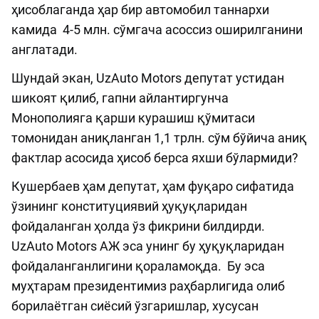
ҳисоблаганда ҳар бир автомобил таннархи
камида 4-5 млн. сўмгача асоссиз оширилганини
англатади.
Шундай экан, UzAuto Motors депутат устидан
шикоят қилиб, гапни айлантиргунча
Монополияга қарши курашиш қўмитаси
томонидан аниқланган 1,1 трлн. сўм бўйича аниқ
фактлар асосида ҳисоб берса яхши бўлармиди?
Кушербаев ҳам депутат, ҳам фуқаро сифатида
ўзининг конституциявий ҳуқуқларидан
фойдаланган ҳолда ўз фикрини билдирди.
UzAuto Motors АЖ эса унинг бу ҳуқуқларидан
фойдаланганлигини қораламоқда. Бу эса
муҳтарам президентимиз раҳбарлигида олиб
борилаётган сиёсий ўзгаришлар, хусусан