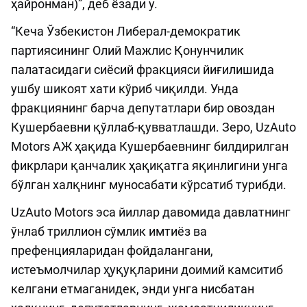
ҳайронман)”, деб ёзади у.
“Кеча Ўзбекистон Либерал-демократик
партиясининг Олий Мажлис Қонунчилик
палатасидаги сиёсий фракцияси йиғилишида
ушбу шикоят хати кўриб чиқилди. Унда
фракциянинг барча депутатлари бир овоздан
Кушербаевни қўллаб-қувватлашди. Зеро, UzAuto
Motors АЖ ҳақида Кушербаевнинг билдирилган
фикрлари қанчалик ҳақиқатга яқинлигини унга
бўлган халқнинг муносабати кўрсатиб турибди.
UzAuto Motors эса йиллар давомида давлатнинг
ўнлаб триллион сўмлик имтиёз ва
префенцияларидан фойдалангани,
истеъмолчилар ҳуқуқларини доимий камситиб
келгани етмаганидек, энди унга нисбатан