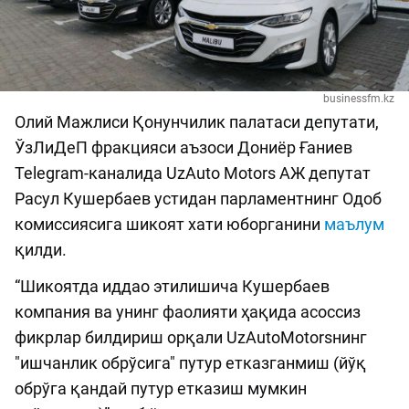
businessfm.kz
Олий Мажлиси Қонунчилик палатаси депутати,
ЎзЛиДеП фракцияси аъзоси Дониёр Ғаниев
Telegram-каналида UzAuto Motors АЖ депутат
Расул Кушербаев устидан парламентнинг Одоб
комиссиясига шикоят хати юборганини
маълум
қилди.
“Шикоятда иддао этилишича Кушербаев
компания ва унинг фаолияти ҳақида асоссиз
фикрлар билдириш орқали UzAutoMotorsнинг
"ишчанлик обрўсига" путур етказганмиш (йўқ
обрўга қандай путур етказиш мумкин