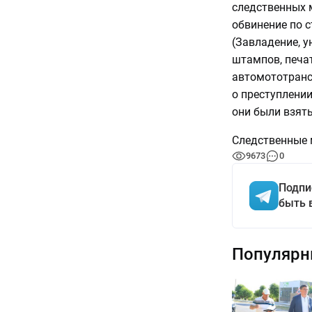
следственных 
обвинение по с
(Завладение, 
штампов, печа
автомототранс
о преступлении
они были взяты
Следственные 
9673
0
Подпи
быть 
Популярн