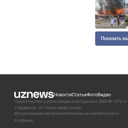
Показать е
Новости
Статьи
Фото
Видео
Свидетельство о регистрации электронного СМИ № 1070 от 
Учредитель: ЧП «News Media Group»
Использование материалов
Реклама на сайте
Контакты
© UzNews