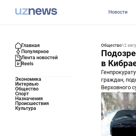
Новости
Главная
Общество
12 авг
Подозре
Популярное
Лента новостей
в Кибра
Reels
Генпрокурату
Экономика
граждан, под
Интервью
Верховного с
Общество
Спорт
9673
0
Назначения
Происшествия
Культура