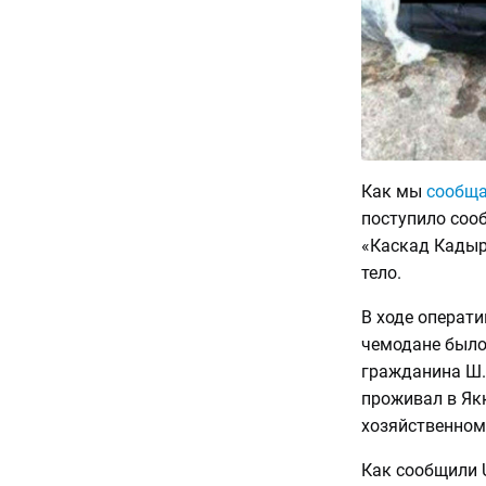
Как мы
сообщ
поступило сооб
«Каскад Кадыр
тело.
В ходе операт
чемодане было
гражданина Ш.
проживал в Як
хозяйственном 
Как сообщили U