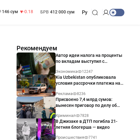
13 749 сум
32.19
МРОТ
1 271 000 сум
146 сум
-0.18
БРВ
412 000 сум
Ру
Рекомендуем
Автор идеи налога на проценты
по вкладам выступил с
разъяснением
Экономика
12247
Kia Uzbekistan опубликовала
условия рассрочки платежа на
Kia Sonet со ставкой от 0%
Реклама
8236
годовых
Присвоено 7,4 млрд сумов:
вынесен приговор по делу об
обрушении путепровода в
Криминал
7828
Ташкенте
В Джизаке в ДТП погибла 21-
летняя блогерша — видео
Происшествия
7741