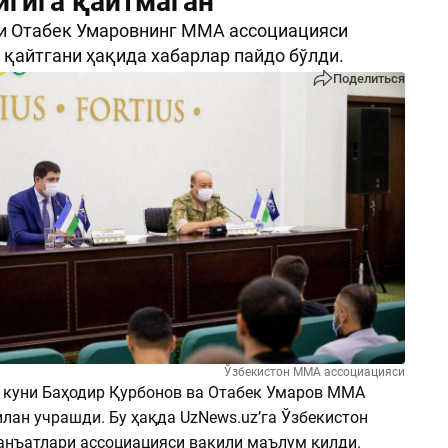
игига қайтмаган
ни Отабек Умаровнинг MMA ассоциацияси
 қайтгани ҳақида хабарлар пайдо бўлди.
Поделиться
Ўзбекистон MMA ассоциацияси
ст куни Баҳодир Қурбонов ва Отабек Умаров MMA
лан учрашди. Бу ҳақда UzNews.uz’га Ўзбекистон
анъатлари ассоциацияси вакили маълум қилди.