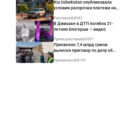
Kia Uzbekistan опубликовала
условия рассрочки платежа на
Kia Sonet со ставкой от 0%
Реклама
8547
годовых
В Джизаке в ДТП погибла 21-
летняя блогерша — видео
Происшествия
8507
Присвоено 7,4 млрд сумов:
вынесен приговор по делу об
обрушении путепровода в
Криминал
8139
Ташкенте