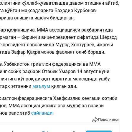
олиятини қўллаб-қувватлашда давом этишини айтиб,
га қўйган мақсадларига Баҳодир Қурбонов
эриша олишига ишонч билдирган.
бар қилинишича, MMA ассоциацияси раҳбариятида
ермаган – биринчи вице-президент сифатида Шерзод
е-президент лавозимида Мурод Хонтўраев, ижрочи
тида Зафар Қаҳрамонов фаолият олиб боради.
з, Ўзбекистон триатлон федерацияси ва ММА
нг собиқ раҳбари Отабек Умаров 14 август куни
лиятига кўпроқ диққат қаратиш мақсадида ушбу
тарк этганини
маълум
қилган эди.
Триатлон федерациясига Хавфсизлик кенгаши котиби
ов, MMA ассоциациясига эса мудофаа вазири
нов раис этиб
сайланди
.
Поделиться