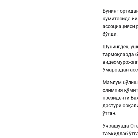
Бунинг ортида
қўмитасида йи
ассоциацияси 
бўлди.
Шунингдек, уш
тармоқларда б
видеомурожаат
Умаровдан асс
Маълум бўлиши
олимпия қўмит
президенти Ба
дастури орқал
ўтган.
Учрашувда Ота
таъкидлаб ўтг