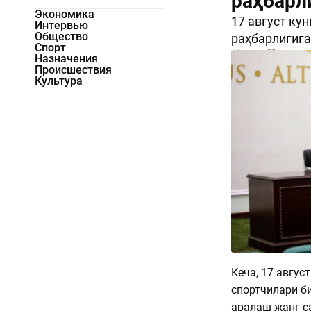
раҳбарл
Экономика
17 август ку
Интервью
Общество
раҳбарлигига
Спорт
1913
0
Назначения
Происшествия
Культура
Кеча, 17 авгу
спортчилари би
аралаш жанг с