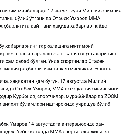
н айрим манбаларда 17 август куни Миллий олимпия
ғилиш бўлиб ўтгани ва Отабек Умаров MMA
раҳбарлигига қайтгани ҳақида хабарлар пайдо
бу хабарларнинг тарқалишига ижтимоий
ир неча нафар аралаш жанг санъати усталарининг
и ҳам сабаб бўлган. Унда спортчилар Отабек
оциация раҳбарлигини тарк этмасликни сўраган.
ча, ҳақиқатан ҳам бугун, 17 августда Миллий
асида Отабек Умаров, MMA ассоциациясининг янги
ҳодир Қурбонов, спортчилар, мураббийлар ва ZOOM
и вилоят бўлимлари иштирокида учрашув бўлиб
бек Умаров 14 августдаги интервьюсида ҳам
анидек, Ўзбекистонда MMA спорти ривожини ва