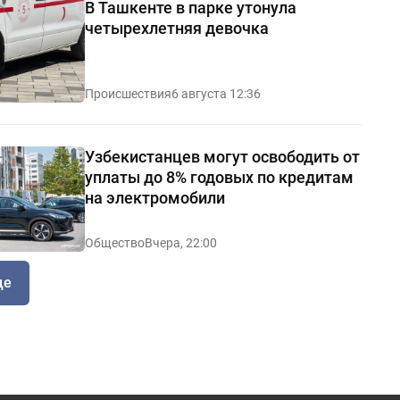
В Ташкенте в парке утонула
четырехлетняя девочка
Происшествия
6 августа 12:36
Узбекистанцев могут освободить от
уплаты до 8% годовых по кредитам
на электромобили
Общество
Вчера, 22:00
ще