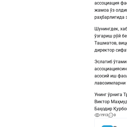
ассоциация фа
жамоа ўз олди
раҳбарлигида 
Шунингдек, ха
ўзгариш рўй б
Ташматов, виц
директор сифа
Эслатиб ўтами
ассоциациясини
асосий иш фао
лавозимларни 
Унинг ўрнига 
Виктор Маҳмуд
Баҳодир Қурбо
1913
0