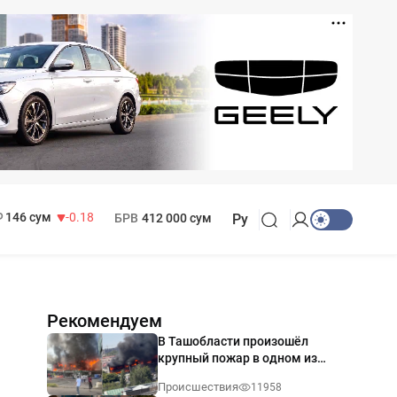
11 916 сум
28.92
13 749 сум
32.19
МРОТ
1 271 000 сум
146 сум
-0.18
БРВ
412 000 сум
Ру
Рекомендуем
В Ташобласти произошёл
крупный пожар в одном из
магазинов — видео
Происшествия
11958