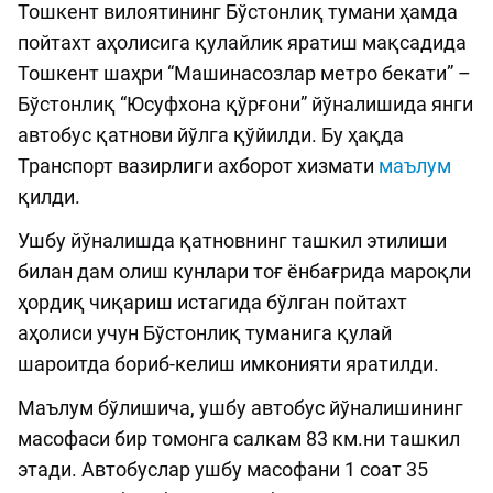
Тошкент вилоятининг Бўстонлиқ тумани ҳамда
пойтахт аҳолисига қулайлик яратиш мақсадида
Тошкент шаҳри “Машинасозлар метро бекати” –
Бўстонлиқ “Юсуфхона қўрғони” йўналишида янги
автобус қатнови йўлга қўйилди. Бу ҳақда
Транспорт вазирлиги ахборот хизмати
маълум
қилди.
Ушбу йўналишда қатновнинг ташкил этилиши
билан дам олиш кунлари тоғ ёнбағрида мароқли
ҳордиқ чиқариш истагида бўлган пойтахт
аҳолиси учун Бўстонлиқ туманига қулай
шароитда бориб-келиш имконияти яратилди.
Маълум бўлишича, ушбу автобус йўналишининг
масофаси бир томонга салкам 83 км.ни ташкил
этади. Автобуслар ушбу масофани 1 соат 35