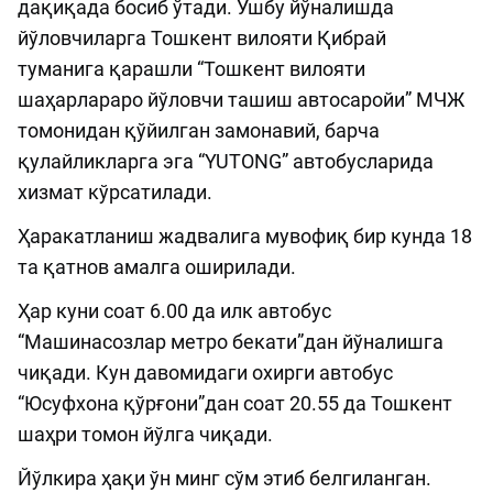
дақиқада босиб ўтади. Ушбу йўналишда
йўловчиларга Тошкент вилояти Қибрай
туманига қарашли “Тошкент вилояти
шаҳарлараро йўловчи ташиш автосаройи” МЧЖ
томонидан қўйилган замонавий, барча
қулайликларга эга “YUTONG” автобусларида
хизмат кўрсатилади.
Ҳаракатланиш жадвалига мувофиқ бир кунда 18
та қатнов амалга оширилади.
Ҳар куни соат 6.00 да илк автобус
“Машинасозлар метро бекати”дан йўналишга
чиқади. Кун давомидаги охирги автобус
“Юсуфхона қўрғони”дан соат 20.55 да Тошкент
шаҳри томон йўлга чиқади.
Йўлкира ҳақи ўн минг сўм этиб белгиланган.