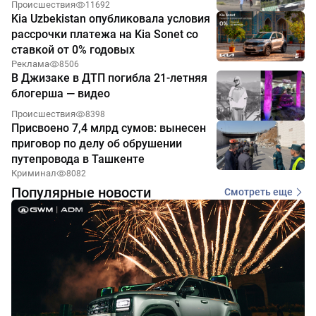
Происшествия
11692
Kia Uzbekistan опубликовала условия
рассрочки платежа на Kia Sonet со
ставкой от 0% годовых
Реклама
8506
В Джизаке в ДТП погибла 21-летняя
блогерша — видео
Происшествия
8398
Присвоено 7,4 млрд сумов: вынесен
приговор по делу об обрушении
путепровода в Ташкенте
Криминал
8082
Популярные новости
Смотреть еще