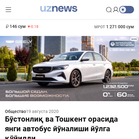
11 916 сум
28.92
13 749 сум
412 000 сум
32.19
БРВ
146 сум
1 271 000 сум
-0.18
МРОТ
Общество
19 августа 2020
Бўстонлиқ ва Тошкент орасида
янги автобус йўналиши йўлга
қўйилди