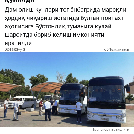
Дам олиш кунлари тоғ ёнбағрида мароқли
ҳордиқ чиқариш истагида бўлган пойтахт
аҳолисига Бўстонлиқ туманига қулай
шароитда бориб-келиш имконияти
яратилди.
1530
0
Поделиться
Транспорт вазирлиги