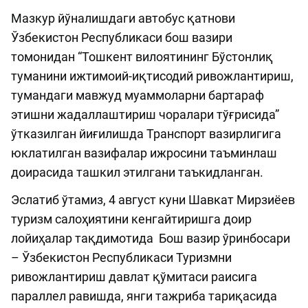
Мазкур йўналишдаги автобус қатнови
Ўзбекистон Республикаси бош вазири
томонидан “Тошкент вилоятининг Бўстонлиқ
туманини ижтимоий-иқтисодий ривожлантириш,
тумандаги мавжуд муаммоларни бартараф
этишни жадаллаштириш чоралари тўғрисида”
ўтказилган йиғилишда Транспорт вазирлигига
юклатилган вазифалар ижросини таъминлаш
доирасида ташкил этилгани таъкидланган.
Эслатиб ўтамиз, 4 август куни Шавкат Мирзиёев
туризм салоҳиятини кенгайтиришга доир
лойиҳалар тақдимотида Бош вазир ўринбосари
– Ўзбекистон Республикаси Туризмни
ривожлантириш давлат қўмитаси раисига
параллел равишда, янги тажриба тариқасида