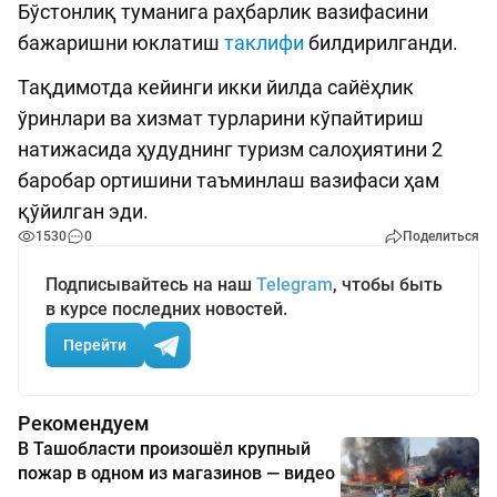
Бўстонлиқ туманига раҳбарлик вазифасини
бажаришни юклатиш
таклифи
билдирилганди.
Тақдимотда кейинги икки йилда сайёҳлик
ўринлари ва хизмат турларини кўпайтириш
натижасида ҳудуднинг туризм салоҳиятини 2
баробар ортишини таъминлаш вазифаси ҳам
қўйилган эди.
1530
0
Поделиться
Подписывайтесь на наш
Telegram
, чтобы быть
в курсе последних новостей.
Перейти
Рекомендуем
В Ташобласти произошёл крупный
пожар в одном из магазинов — видео