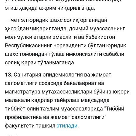
этиш ҳақида ажрим чиқарилганда;
– чет эл юридик шахс солиқ органидан
ҳисобдан чиқарилганда, доимий муассасанинг
мол-мулки етарли эмаслиги ва Ўзбекистон
Республикасининг норезиденти бўлган юридик
шахс томонидан тўлаш имконсизлиги сабабли
солиқ қарзи тўланмаганда.
13.
Санитария-эпидемиология ва жамоат
саломатлиги соҳасида бакалавриат ва
магистратура мутахассисликлари бўйича юқори
малакали кадрлар тайёрлаш мақсадида
тиббиёт олий таълим муассасаларида “Тиббий-
профилактика ва жамоат саломатлиги”
факультети ташкил
этилади
.