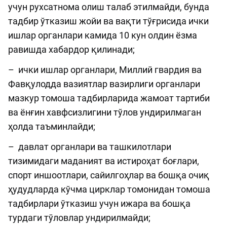
учун рухсатнома олиш талаб этилмайди, бунда
тадбир ўтказиш жойи ва вақти тўғрисида ички
ишлар органлари камида 10 кун олдин ёзма
равишда хабардор қилинади;
– ички ишлар органлари, Миллий гвардия ва
Фавқулодда вазиятлар вазирлиги органлари
мазкур томоша тадбирларида жамоат тартиби
ва ёнғин хавфсизлигини тўлов ундирилмаган
ҳолда таъминлайди;
– давлат органлари ва ташкилотлари
тизимидаги маданият ва истироҳат боғлари,
спорт иншоотлари, сайилгоҳлар ва бошқа очиқ
ҳудудларда кўчма цирклар томонидан томоша
тадбирлари ўтказиш учун ижара ва бошқа
турдаги тўловлар ундирилмайди;