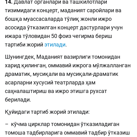
14.
Давлат органлари ва ташкилотлари
тизимидаги концерт, маданият саройлари ва
бошқа муассасаларда тўлиқ жонли ижро
асосида ўтказилган концерт дастурлари учун
ижара тўловидан 50 фоиз чегирма бериш
тартиби жорий
этилади
.
Шунингдек, Маданият вазирлиги томонидан
харид қилинган, оммавий ижрога мўлжалланган
драматик, мусиқали ва мусиқали-драматик
асарларни хусусий театрларда ҳам
саҳналаштириш ва ижро этишга рухсат
берилади.
Қуйидаги тартиб жорий этилади:
– кўчма цирклар томонидан ўтказиладиган
томоша тадбирларига оммавий тадбир ўтказиш