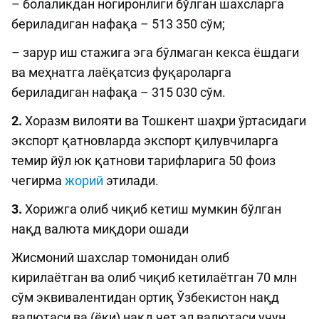
– болаликдан ногиронлиги бўлган шахсларга
бериладиган нафақа – 513 350 сўм;
– зарур иш стажига эга бўлмаган кекса ёшдаги
ва меҳнатга лаёқатсиз фуқароларга
бериладиган нафақа – 315 030 сўм.
2.
Хоразм вилояти ва Тошкент шаҳри ўртасидаги
экспорт қатновларда экспорт қилувчиларга
темир йўл юк қатнови тарифларига 50 фоиз
чегирма
жорий
этилади.
3.
Хорижга олиб чиқиб кетиш мумкин бўлган
нақд валюта миқдори ошади
Жисмоний шахслар томонидан олиб
кирилаётган ва олиб чиқиб кетилаётган 70 млн
сўм эквивалентидан ортиқ Ўзбекистон нақд
валютаси ва (ёки) нақд чет эл валютаси учун