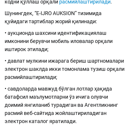
кодни қўллаш орқали
расмийлаштирилади
.
Шунингдек, “E-IJRO AUKSION” тизимида
қуйидаги тартиблар жорий қилинади:
• аукционда шахсини идентификациялаш
имконини берувчи мобиль иловалар орқали
иштирок этилади;
• давлат мулкини ижарага бериш шартномалари
электрон шаклда икки томонлама тузиш орқали
расмийлаштирилади;
• савдоларда мавжуд бўлган лотлар ҳақида
батафсил маълумотларни ўз ичига олувчи
доимий янгиланиб турадиган ва Агентликнинг
расмий веб-сайтида жойлаштириладиган
электрон каталог яратилади.