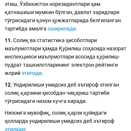
этиш, Ўзбекистон норезидентлари ҳам
қатнашиши мумкин бўлган, давлат харидлари
тўғрисидаги қонун ҳужжатларида белгиланган
тартибда амалга
оширилади
.
11.
Солиқ ва статистика ҳисоботлари
маълумотлари ҳамда Қурилиш соҳасида назорат
инспекцияси маълумотлари асосида қурилиш-
пудрат ташкилотларининг электрон рейтинги
жорий
этилади
.
12.
Ундирилиши умидсиз деб эътироф этилган
солиқ қарзини ҳисобдан чиқариш тартиби
тўғрисидаги низом кучга киради.
Низомга мувофиқ, солиқ қарзи қуйидаги
ҳолларда ундирилиши умидсиз деб эътироф
этилади
: