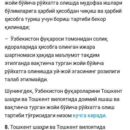
жойи бўйича рўйхатга олишда мудофаа ишлари
бўлимларига ҳарбий ҳисобдан чиқиш ва ҳарбий
ҳисобга туриш учун бориш тартиби бекор
қилинади;
– Ўзбекистон фуқароси томонидан солиқ
идораларида ҳисобга олинган ижара
шартномаси ҳақида маълумот тақдим
этилганда вақтинча турган жойи бўйича
рўйхатга олинишда уй-жой эгасининг розилиги
талаб этилмайди.
Шунингдек, Ўзбекистон фуқароларини Тошкент
шаҳри ва Тошкент вилоятида доимий яшаш ва
вақтинча турган жойи бўйича рўйхатга олиш
тартиби тўғрисидаги низом
кучга киради
.
8.
Тошкент шаҳри ва Тошкент вилоятида