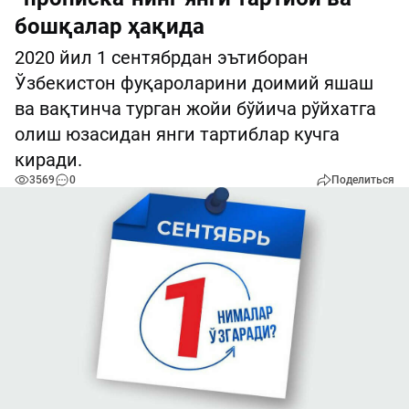
бошқалар ҳақида
2020 йил 1 сентябрдан эътиборан
Ўзбекистон фуқароларини доимий яшаш
ва вақтинча турган жойи бўйича рўйхатга
олиш юзасидан янги тартиблар кучга
киради.
3569
0
Поделиться