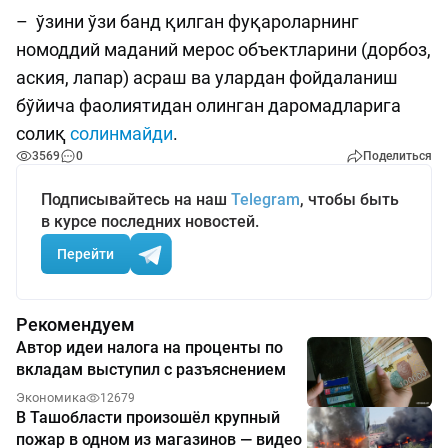
– ўзини ўзи банд қилган фуқароларнинг
номоддий маданий мерос объектларини (дорбоз,
аския, лапар) асраш ва улардан фойдаланиш
бўйича фаолиятидан олинган даромадларига
солиқ
солинмайди
.
3569
0
Поделиться
Подписывайтесь на наш
Telegram
, чтобы быть
в курсе последних новостей.
Перейти
Рекомендуем
Автор идеи налога на проценты по
вкладам выступил с разъяснением
Экономика
12679
В Ташобласти произошёл крупный
пожар в одном из магазинов — видео