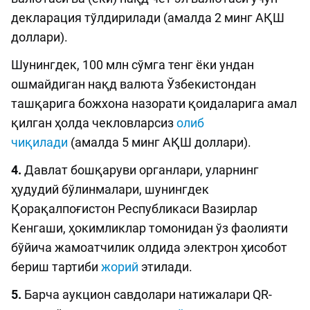
декларация тўлдирилади (амалда 2 минг АҚШ
доллари).
Шунингдек, 100 млн сўмга тенг ёки ундан
ошмайдиган нақд валюта Ўзбекистондан
ташқарига божхона назорати қоидаларига амал
қилган ҳолда чекловларсиз
олиб
чиқилади
(амалда 5 минг АҚШ доллари).
4.
Давлат бошқаруви органлари, уларнинг
ҳудудий бўлинмалари, шунингдек
Қорақалпоғистон Республикаси Вазирлар
Кенгаши, ҳокимликлар томонидан ўз фаолияти
бўйича жамоатчилик олдида электрон ҳисобот
бериш тартиби
жорий
этилади.
5.
Барча аукцион савдолари натижалари QR-