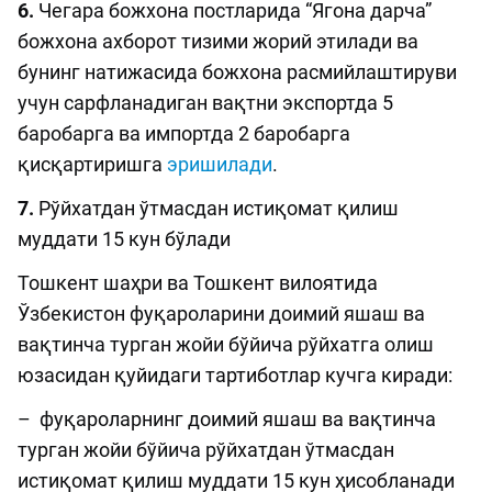
6.
Чегара божхона постларида “Ягона дарча”
божхона ахборот тизими жорий этилади ва
бунинг натижасида божхона расмийлаштируви
учун сарфланадиган вақтни экспортда 5
баробарга ва импортда 2 баробарга
қисқартиришга
эришилади
.
7.
Рўйхатдан ўтмасдан истиқомат қилиш
муддати 15 кун бўлади
Тошкент шаҳри ва Тошкент вилоятида
Ўзбекистон фуқароларини доимий яшаш ва
вақтинча турган жойи бўйича рўйхатга олиш
юзасидан қуйидаги тартиботлар кучга киради:
– фуқароларнинг доимий яшаш ва вақтинча
турган жойи бўйича рўйхатдан ўтмасдан
истиқомат қилиш муддати 15 кун ҳисобланади