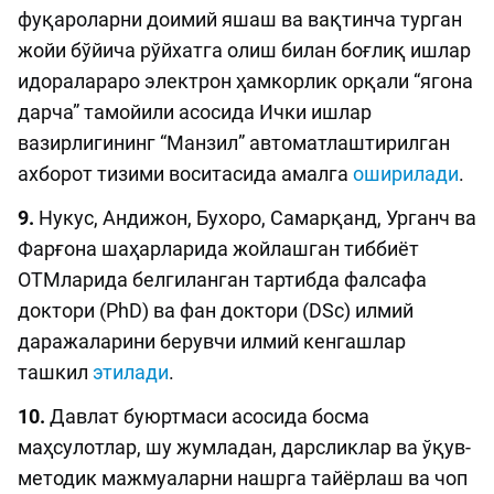
фуқароларни доимий яшаш ва вақтинча турган
жойи бўйича рўйхатга олиш билан боғлиқ ишлар
идоралараро электрон ҳамкорлик орқали “ягона
дарча” тамойили асосида Ички ишлар
вазирлигининг “Манзил” автоматлаштирилган
ахборот тизими воситасида амалга
оширилади
.
9.
Нукус, Андижон, Бухоро, Самарқанд, Урганч ва
Фарғона шаҳарларида жойлашган тиббиёт
ОТМларида белгиланган тартибда фалсафа
доктори (PhD) ва фан доктори (DSc) илмий
даражаларини берувчи илмий кенгашлар
ташкил
этилади
.
10.
Давлат буюртмаси асосида босма
маҳсулотлар, шу жумладан, дарсликлар ва ўқув-
методик мажмуаларни нашрга тайёрлаш ва чоп