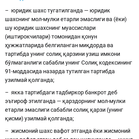
– юридик шахс тугатилганда — юридик
шахснинг мол-мулки етарли эмаслиги ва (ёки)
шу юридик шахснинг муассислари
(иштирокчилари) томонидан қонун
ҳужжатларида белгиланган миқдорда ва
тартибда унинг солиқ қарзини узиш имкони
бўлмаганлиги сабабли унинг Солиқ кодексининг
91-моддасида назарда тутилган тартибда
узилмай қолганда;
– якка тартибдаги тадбиркор банкрот деб
эътироф этилганда — қарздорнинг мол-мулки
етарли эмаслиги сабабли солиқ қарзи (унинг
қисми) узилмай қолганда;
– жисмоний шахс вафот этганда ёки жисмоний