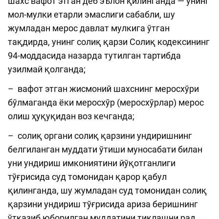
шахс вафот этган деб эълон қилинганда — унинг
мол-мулки етарли эмаслиги сабабли, шу
жумладан мерос давлат мулкига ўтган
тақдирда, унинг солиқ қарзи Солиқ кодексининг
94-моддасида назарда тутилган тартибда
узилмай қолганда;
– вафот этган жисмоний шахснинг меросхўри
бўлмаганда ёки меросхўр (меросхўрлар) мерос
олиш ҳуқуқидан воз кечганда;
– солиқ органи солиқ қарзини ундиришнинг
белгиланган муддати ўтиши муносабати билан
уни ундириш имкониятини йўқотганлиги
тўғрисида суд томонидан қарор қабул
қилинганда, шу жумладан суд томонидан солиқ
қарзини ундириш тўғрисида ариза беришнинг
ўтказиб юборилган муддатини тиклашни рад