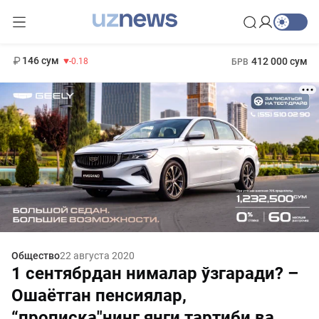
13 749 сум
32.19
146 сум
412 000 сум
-0.18
БРВ
11 916 сум
1 271 000 сум
28.92
МРОТ
Общество
22 августа 2020
1 сентябрдан нималар ўзгаради? –
Ошаётган пенсиялар,
“прописка"нинг янги тартиби ва