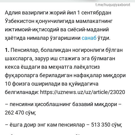
t.me/huquqiyaxborot
Адлия вазирлиги жорий йил 1 сентябрдан
Ўзбекистон қонунчилигида мамлакатнинг
ижтимоий-иқтисодий ва сиёсий-маданий
ҳаётида нималар ўзгаришини
санаб
ўтди.
1.
Пенсиялар, болаликдан ногиронлиги бўлган
шахсларга, зарур иш стажига эга бўлмаган
кекса ёшдаги ва меҳнатга лаёқатсиз
фуқароларга бериладиган нафақалар миқдори
10 фоизга оширилади ва қуйидагича
белгиланади: https://uznews.uz/uz/article/23020
– пенсияни ҳисоблашнинг базавий миқдори –
262 470 сўм;
– ёшга доир энг кам пенсиялар – 513 350 сўм;