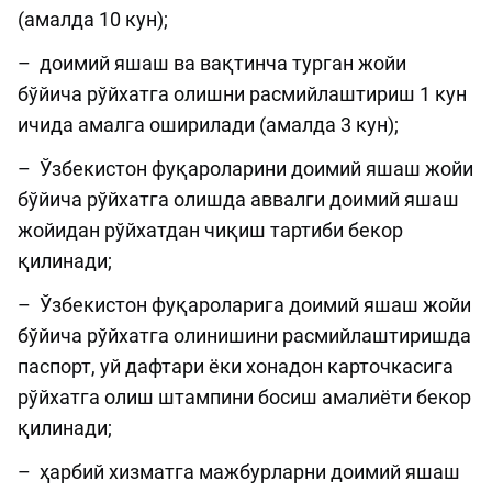
(амалда 10 кун);
– доимий яшаш ва вақтинча турган жойи
бўйича рўйхатга олишни расмийлаштириш 1 кун
ичида амалга оширилади (амалда 3 кун);
– Ўзбекистон фуқароларини доимий яшаш жойи
бўйича рўйхатга олишда аввалги доимий яшаш
жойидан рўйхатдан чиқиш тартиби бекор
қилинади;
– Ўзбекистон фуқароларига доимий яшаш жойи
бўйича рўйхатга олинишини расмийлаштиришда
паспорт, уй дафтари ёки хонадон карточкасига
рўйхатга олиш штампини босиш амалиёти бекор
қилинади;
– ҳарбий хизматга мажбурларни доимий яшаш