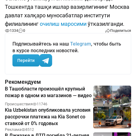
Тошкентда ташқи ишлар вазирлигининг Москва
давлат халқаро муносабатлар институти
филиалининг
очилиш маросими
ўтказилганди.
1334
0
Поделиться
Подписывайтесь на наш
Telegram
, чтобы быть
в курсе последних новостей.
Перейти
Рекомендуем
В Ташобласти произошёл крупный
пожар в одном из магазинов — видео
Происшествия
11746
Kia Uzbekistan опубликовала условия
рассрочки платежа на Kia Sonet со
ставкой от 0% годовых
Реклама
8512
В Джизаке в ДТП погибла 21-летняя