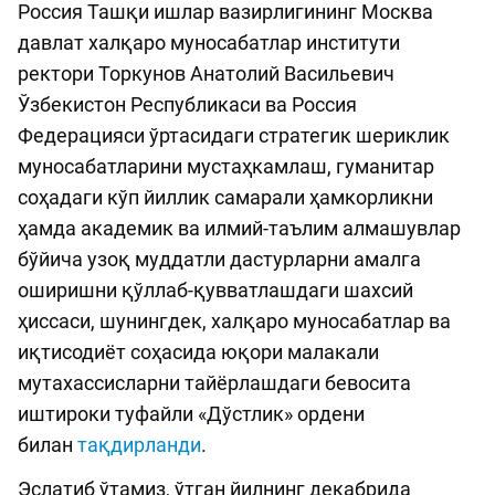
Россия Ташқи ишлар вазирлигининг Москва
давлат халқаро муносабатлар институти
ректори Торкунов Анатолий Васильевич
Ўзбекистон Республикаси ва Россия
Федерацияси ўртасидаги стратегик шериклик
муносабатларини мустаҳкамлаш, гуманитар
соҳадаги кўп йиллик самарали ҳамкорликни
ҳамда академик ва илмий-таълим алмашувлар
бўйича узоқ муддатли дастурларни амалга
оширишни қўллаб-қувватлашдаги шахсий
ҳиссаси, шунингдек, халқаро муносабатлар ва
иқтисодиёт соҳасида юқори малакали
мутахассисларни тайёрлашдаги бевосита
иштироки туфайли «Дўстлик» ордени
билан
тақдирланди
.
Эслатиб ўтамиз, ўтган йилнинг декабрида