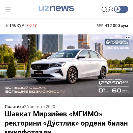
11 916 сум
28.92
13 749 сум
1 271 000 сум
32.19
МРОТ
146 сум
412 000 сум
-0.18
БРВ
Политика
26 августа 2020
Шавкат Мирзиёев «МГИМО»
ректорини «Дўстлик» ордени билан
мукофотлади