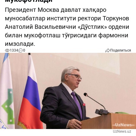
Президент Москва давлат халқаро
муносабатлар институти ректори Торкунов
Анатолий Васильевични «Дўстлик» ордени
билан мукофотлаш тўғрисидаги фармонни
имзолади.
1334
0
Поделиться
UzNews.uz