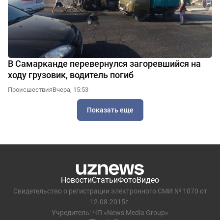
В Самарканде перевернулся загоревшийся на
ходу грузовик, водитель погиб
Происшествия
Вчера, 15:53
Показать еще
Новости
Статьи
Фото
Видео
Свидетельство о регистрации электронного СМИ № 1070 от
12.08.2015г.
Учредитель: ЧП «News Media Group»