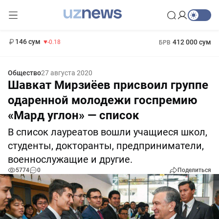
11 916 сум
28.92
13 749 сум
1 271 000 сум
32.19
МРОТ
146 сум
412 000 сум
-0.18
БРВ
Общество
27 августа 2020
Шавкат Мирзиёев присвоил группе
одаренной молодежи госпремию
«Мард углон» — список
В список лауреатов вошли учащиеся школ,
студенты, докторанты, предприниматели,
военнослужащие и другие.
5774
0
Поделиться