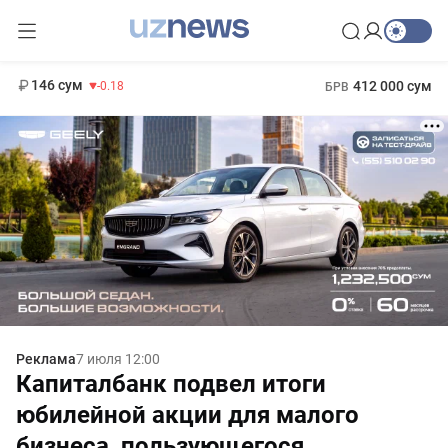
11 916 сум
28.92
13 749 сум
1 271 000 сум
32.19
МРОТ
146 сум
412 000 сум
-0.18
БРВ
Реклама
7 июля 12:00
Капиталбанк подвел итоги
юбилейной акции для малого
бизнеса, пользующегося