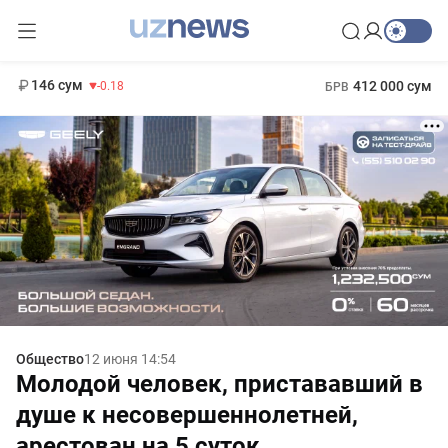
11 916 сум
28.92
13 749 сум
1 271 000 сум
32.19
МРОТ
146 сум
412 000 сум
-0.18
БРВ
Общество
12 июня 14:54
Молодой человек, пристававший в
душе к несовершеннолетней,
арестован на 5 суток