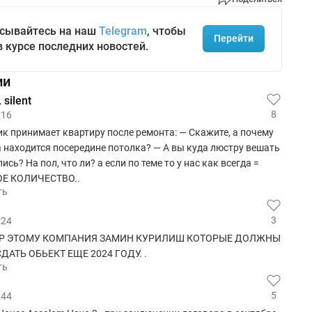
сывайтесь на наш
Telegram
, чтобы
Перейти
в курсе последних новостей.
ии
silent
8
:16
к принимает квартиру после ремонта: — Скажите, а почему
 находится посередине потолка? — А вы куда люстру вешать
ись? На пол, что ли? а если по теме то у нас как всегда =
Е КОЛИЧЕСТВО..
ть
3
:24
Р ЭТОМУ КОМПАНИЯ ЗАМИН КУРИЛИШ КОТОРЫЕ ДОЛЖНЫ
ДАТЬ ОБЬЕКТ ЕЩЕ 2024 ГОДУ. .
ть
5
:44