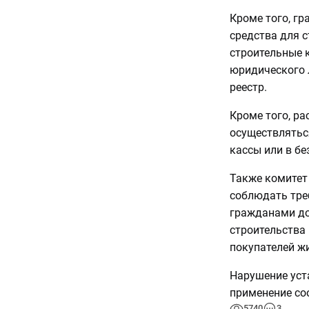
Кроме того, гр
средства для 
строительные 
юридического 
реестр.
Кроме того, р
осуществляться
кассы или в б
Также комитет
соблюдать тре
гражданами до
строительства 
покупателей ж
Нарушение уст
применение со
5740
3