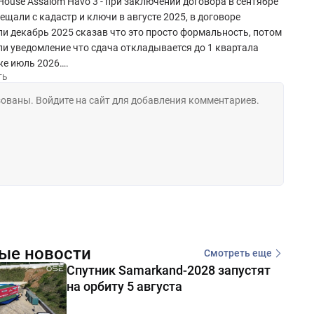
House Assalom Havo 3 - при заключении договора в сентябре
ещали с кадастр и ключи в августе 2025, в договоре
и декабрь 2025 сказав что это просто формальность, потом
и уведомление что сдача откладывается до 1 квартала
же июль 2026….
ть
ые новости
Смотреть еще
Спутник Samarkand-2028 запустят
на орбиту 5 августа