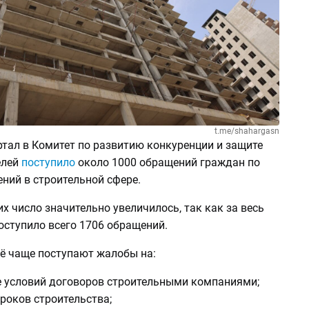
t.me/shahargasn
ртал в Комитет по развитию конкуренции и защите
елей
поступило
около 1000 обращений граждан по
ний в строительной сфере.
их число значительно увеличилось, так как за весь
оступило всего 1706 обращений.
сё чаще поступают жалобы на:
е условий договоров строительными компаниями;
сроков строительства;