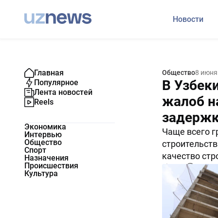
Новости
Главная
Общество
8 июня
В Узбек
Популярное
Лента новостей
жалоб н
Reels
задержк
Экономика
Чаще всего г
Интервью
Общество
строительств
Спорт
качество стр
Назначения
Происшествия
5740
3
Культура