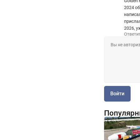
Golden 
2024 об
написал
прислал
2026, у
Ответи
Войти
Популярн