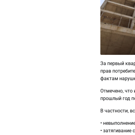
За первый ква
прав потребит
фактам наруше
Отмечено, что 
прошлый год п
В частности, в
• невыполнени
• затягивание 