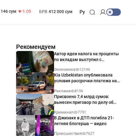
13 717 сум
-25.83
МРОТ
1 271 000 сум
146 сум
-1.05
БРВ
412 000 сум
Ру
Рекомендуем
Автор идеи налога на проценты
по вкладам выступил с
разъяснением
Экономика
12196
Kia Uzbekistan опубликовала
условия рассрочки платежа на
Kia Sonet со ставкой от 0%
Реклама
8196
годовых
Присвоено 7,4 млрд сумов:
вынесен приговор по делу об
обрушении путепровода в
Криминал
7791
Ташкенте
В Джизаке в ДТП погибла 21-
летняя блогерша — видео
Происшествия
7627