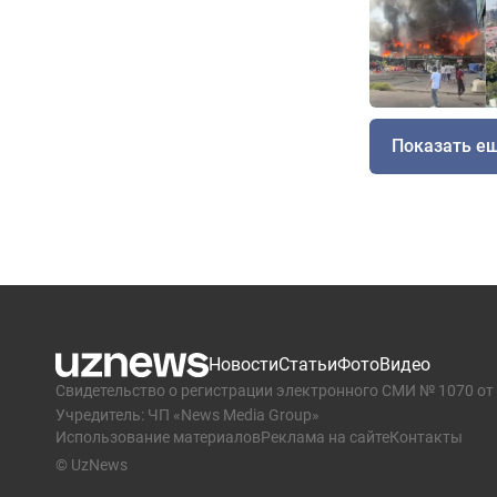
Показать е
Новости
Статьи
Фото
Видео
Свидетельство о регистрации электронного СМИ № 1070 от 
Учредитель: ЧП «News Media Group»
Использование материалов
Реклама на сайте
Контакты
© UzNews