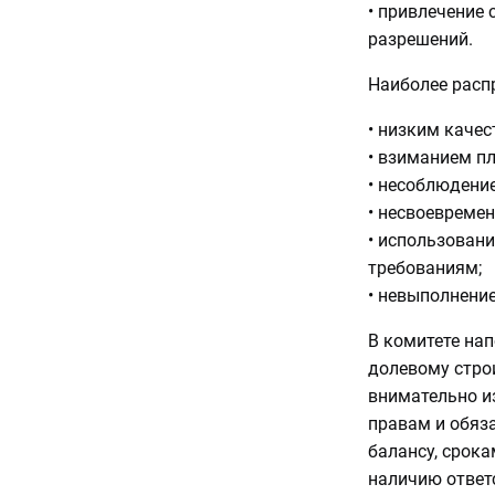
• привлечение
разрешений.
Наиболее расп
• низким качес
• взиманием пл
• несоблюдени
• несвоевремен
• использован
требованиям;
• невыполнение
В комитете на
долевому строи
внимательно и
правам и обяза
балансу, срока
наличию ответ