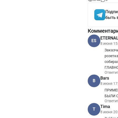
Подпи
быть 
Комментар
ETERNAL 
ES
8 июня 15
Заказчи
розетка
собирал
ГЛАВНО
Ответи
Bars
B
8 июня 17
ПРИМЕ
БЫЛИ С
Ответи
Tima
T
8 июня 20