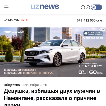
11 952 сум
36.46
13 780 сум
1 271 000 сум
30.12
МРОТ
145 сум
412 000 сум
-0.98
БРВ
Общество
10 сентября 2020
Девушка, избившая двух мужчин в
Намангане, рассказала о причине
драки