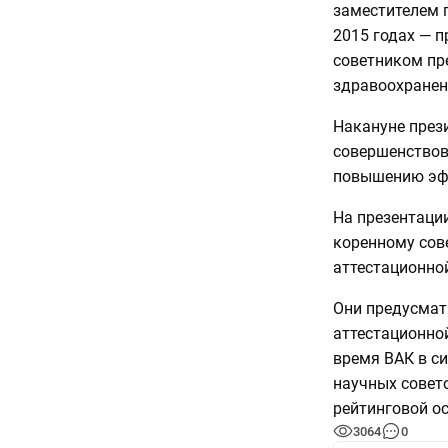
заместителем г
2015 годах — п
советником пре
здравоохранени
Накануне през
совершенствов
повышению эфф
На презентации
коренному сов
аттестационно
Они предусмат
аттестационно
время ВАК в с
научных совето
рейтинговой ос
3064
0