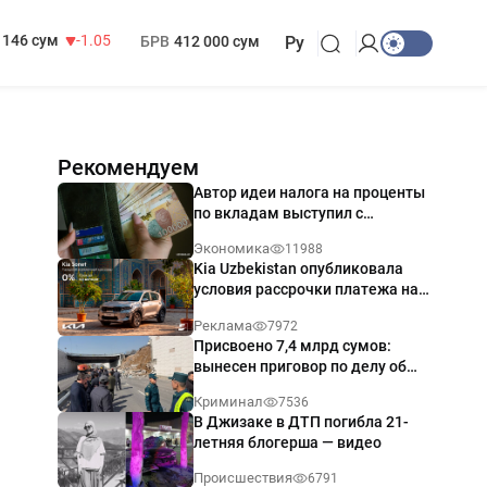
13 717 сум
-25.83
МРОТ
1 271 000 сум
146 сум
-1.05
БРВ
412 000 сум
Ру
Рекомендуем
Автор идеи налога на проценты
по вкладам выступил с
разъяснением
Экономика
11988
Kia Uzbekistan опубликовала
условия рассрочки платежа на
Kia Sonet со ставкой от 0%
Реклама
7972
годовых
Присвоено 7,4 млрд сумов:
вынесен приговор по делу об
обрушении путепровода в
Криминал
7536
Ташкенте
В Джизаке в ДТП погибла 21-
летняя блогерша — видео
Происшествия
6791