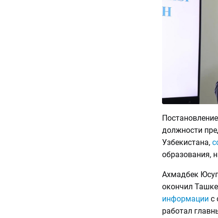
Постановление
должности пре
Узбекистана,
с
образования, н
Ахмадбек Юсупо
окончил Ташке
информации
с 
работал главн