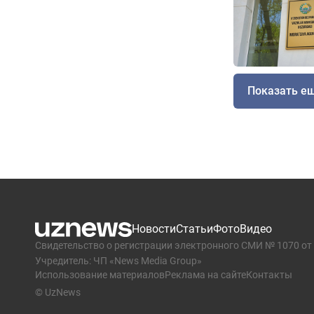
Показать е
Новости
Статьи
Фото
Видео
Свидетельство о регистрации электронного СМИ № 1070 от 
Учредитель: ЧП «News Media Group»
Использование материалов
Реклама на сайте
Контакты
© UzNews