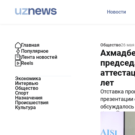
Новости
Главная
Общество
26 мая
Ахмадбе
Популярное
Лента новостей
председ
Reels
аттеста
Экономика
лет
Интервью
Общество
Отставка пр
Спорт
Назначения
презентации 
Происшествия
обсуждалось
Культура
3064
0