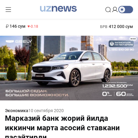
11 916 сум
28.92
13 749 сум
1 271 000 сум
32.19
МРОТ
146 сум
412 000 сум
-0.18
БРВ
Экономика
10 сентября 2020
Марказий банк жорий йилда
иккинчи марта асосий ставкани
пасайтирди