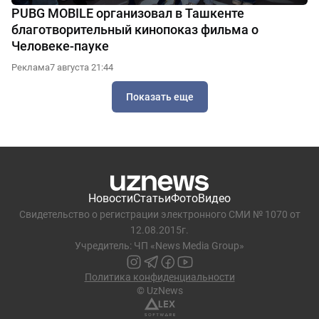
PUBG MOBILE организовал в Ташкенте
благотворительный кинопоказ фильма о
Человеке-пауке
Реклама
7 августа 21:44
Показать еще
Новости
Статьи
Фото
Видео
Свидетельство о регистрации электронного СМИ № 1070 от
12.08.2015г.
Учредитель: ЧП «News Media Group»
Политика конфиденциальности
© UzNews