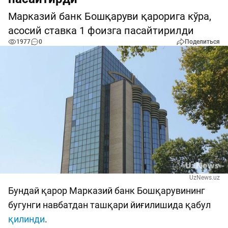
Марказий банк Бошқаруви қарорига кўра,
асосий ставка 1 фоизга пасайтирилди
1977
0
Поделиться
UzNews.uz
Бундай қарор Марказий банк Бошқарувининг
бугунги навбатдан ташқари йиғилишида қабул
қилинди
.