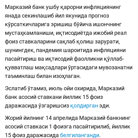
Марказий банк ушбу қарорни инфляциянинг
янада секинлашиб йил якунида прогноз
кўрсаткичларига эришиш бўйича ишончнинг
мустаҳкамланиши, иқтисодиётда ижобий реал
фоиз ставкаларини сақлаб қолиш зарурати,
шунингдек, пандемия шароитида инфляцияни
пасайтириш ва иқтисодий фаолликни қўллаб-
қувватлаш мақсадлари ўртасидаги мувозанатни
таъминлаш билан изоҳлаган.
Эслатиб ўтамиз, июль ойи охирида, Марказий
банк асосий ставкани йиллик 15 фоиз
даражасида ўзгаришсиз
қолдирган
эди.
Жорий йилнинг 14 апрелида Марказий банкнинг
асосий ставкаси 1 фоизга пасайтирилиб, йиллик
15 фоиз даражасида
белгиланганди
.