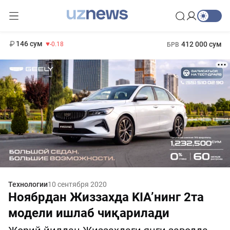
11 916 сум
28.92
13 749 сум
1 271 000 сум
32.19
МРОТ
146 сум
412 000 сум
-0.18
БРВ
Технологии
10 сентября 2020
Ноябрдан Жиззахда KIA’нинг 2та
модели ишлаб чиқарилади