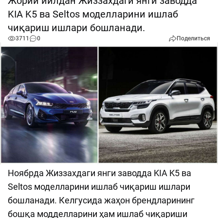
Жорий йилдан Жиззахдаги янги заводда
KIA K5 ва Seltos моделларини ишлаб
чиқариш ишлари бошланади.
3711
0
Поделиться
Ноябрда Жиззахдаги янги заводда KIA K5 ва
Seltos моделларини ишлаб чиқариш ишлари
бошланади. Келгусида жаҳон брендларининг
бошқа модделларини ҳам ишлаб чиқариши