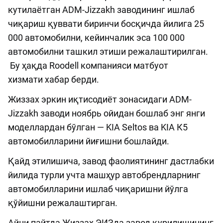
кутилаётган ADM-Jizzakh заводининг ишлаб
чиқариш қуввати биринчи босқичда йилига 25
000 автомобилни, кейинчалик эса 100 000
автомобилни ташкил этиши режалаштирилган.
Бу ҳақда Roodell компанияси матбуот
хизмати хабар берди.
Жиззах эркин иқтисодиёт зонасидаги ADM-
Jizzakh заводи ноябрь ойидан бошлаб энг янги
моделлардан бўлган — KIA Seltos ва KIA К5
автомобилларини йиғишни бошлайди.
Қайд этилишича, завод фаолиятининг дастлабки
йилида турли учта машҳур автобрендларнинг
автомобилларини ишлаб чиқаришни йўлга
қўйишни режалаштирган.
Айни пайтда Жиззах ЭИЗда завод қурилишининг