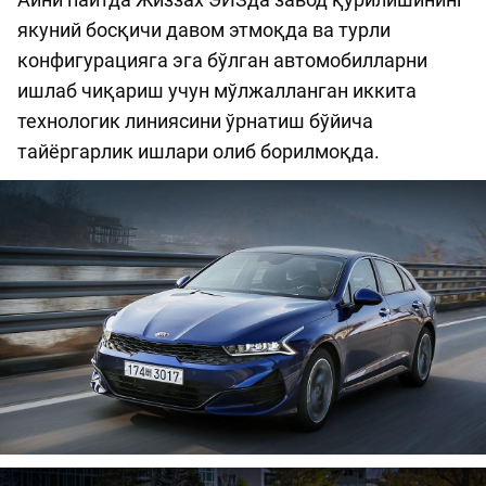
якуний босқичи давом этмоқда ва турли
конфигурацияга эга бўлган автомобилларни
ишлаб чиқариш учун мўлжалланган иккита
технологик линиясини ўрнатиш бўйича
тайёргарлик ишлари олиб борилмоқда.