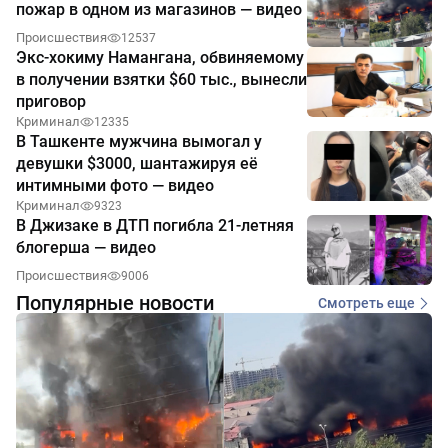
пожар в одном из магазинов — видео
Происшествия
12537
Экс-хокиму Намангана, обвиняемому
в получении взятки $60 тыс., вынесли
приговор
Криминал
12335
В Ташкенте мужчина вымогал у
девушки $3000, шантажируя её
интимными фото — видео
Криминал
9323
В Джизаке в ДТП погибла 21-летняя
блогерша — видео
Происшествия
9006
Популярные новости
Смотреть еще