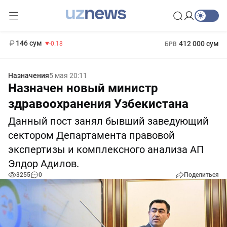
11 916 сум
28.92
13 749 сум
1 271 000 сум
32.19
МРОТ
146 сум
412 000 сум
-0.18
БРВ
Назначения
5 мая 20:11
Назначен новый министр
здравоохранения Узбекистана
Данный пост занял бывший заведующий
сектором Департамента правовой
экспертизы и комплексного анализа АП
Элдор Адилов.
3255
0
Поделиться