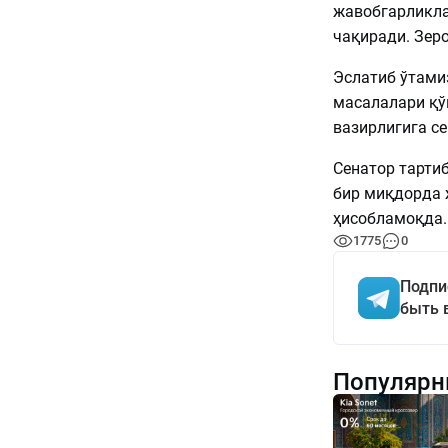
жавобгарликла
чақиради. Зеро
Эслатиб ўтамиз
масалалари қў
вазирлигига с
Сенатор тарти
бир миқдорда 
ҳисобламоқда.
1775
0
Подпи
быть 
Популярн