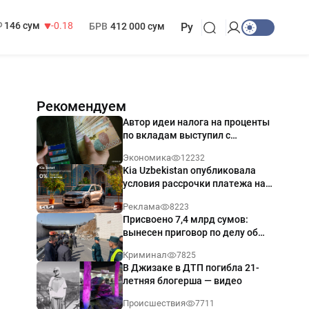
13 749 сум
32.19
МРОТ
1 271 000 сум
146 сум
-0.18
БРВ
412 000 сум
Ру
Рекомендуем
Автор идеи налога на проценты
по вкладам выступил с
разъяснением
Экономика
12232
Kia Uzbekistan опубликовала
условия рассрочки платежа на
Kia Sonet со ставкой от 0%
Реклама
8223
годовых
Присвоено 7,4 млрд сумов:
вынесен приговор по делу об
обрушении путепровода в
Криминал
7825
Ташкенте
В Джизаке в ДТП погибла 21-
летняя блогерша — видео
Происшествия
7711