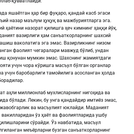
ллаб-қувватлайди.
да яшаётган ҳар бир фуқаро, қандай касб эгаси
ъий назар маълум ҳуқуқ ва мажбуриятларга эга.
й ҳаётини назорат қилишга ҳеч кимнинг ҳаққи йўқ.
аният вазирлиги ҳам санъаткорларнинг шахсий
ашиш ваколатига эга эмас. Вазирликнинг низом
анган фаолият чегаралари мавжуд бўлиб, ундан
иш қонунан мумкин эмас. Шахснинг жамиятдаги
ояти учун чора кўришга масъул бўлган органлар
ча учун баробарлиги тамойилига асосланган ҳолда
борадилар.
ъат аҳли миллионлаб мухлисларнинг нигоҳида ва
да бўлади. Лекин, бу унга қандайдир имтиёз эмас,
 жавобгарлик ва масъулият юклайди. Маданият
а вакилларидан ўз ҳаёт ва фаолиятларида ушбу
қилишларини сўрайди. Ўз навбатида, масъул
лгиланган меъёрларни бузган санъаткорларнинг