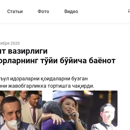
Статьи
Фото
Видео
тября 2020
т вазирлиги
орларнинг тўйи бўйича баёнот
ъул идораларни қоидаларни бузган
ни жавобгарликка тортишга чақирди.
Поделиться