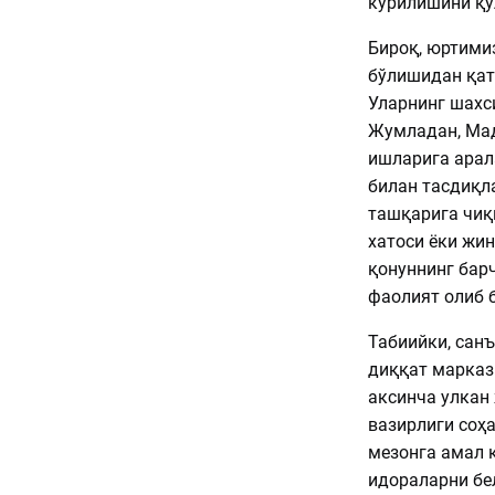
кўрилишини қў
Бироқ, юртимиз
бўлишидан қат
Уларнинг шахси
Жумладан, Мад
ишларига арал
билан тасдиқл
ташқарига чиқ
хатоси ёки жин
қонуннинг бар
фаолият олиб 
Табиийки, сан
диққат маркази
аксинча улкан
вазирлиги соҳ
мезонга амал 
идораларни бе