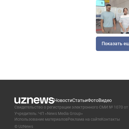
Показать е
Новости
Статьи
Фото
Видео
Свидетельство о регистрации электронного СМИ № 1070 от 
Учредитель: ЧП «News Media Group»
Использование материалов
Реклама на сайте
Контакты
© UzNews