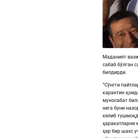
Маданият вази
сабаб бўлган 
билдирди.
“Сўнгги пайтл
карантин қоид
муносабат бил
нега буни наз
келиб тушмоқд
ҳаракатларни 
ҳар бир шахс у