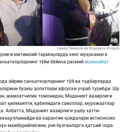
Аҳмад Темиров ва Воҳиджон Исоқов
рлиги ижтимоий тармоқларда кенг муҳокамага
санъаткорларнинг тўйи бўйича расмий
муносабат
арда айрим санъаткорларнинг тўй ва тадбирларда
аларини бузиш ҳолатлари афсуски учраб турибди. Шу
ан, жамоатчилик томонидан, Маданият вазирлиги
орат қилмаяпти, қабилидаги саволлар, мурожаатлар
а. Албатта, Маданият вазирлиги ушбу хатти-
маъқулламайди ва карантин қоидалари истисносиз
чун мажбурийлигини, уни бузганларга қатъий чора