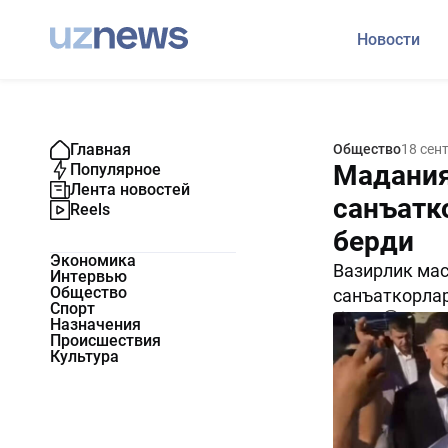
Новости
Главная
Общество
18 сен
Мадания
Популярное
Лента новостей
санъатк
Reels
берди
Экономика
Вазирлик мас
Интервью
Общество
санъаткорлар
Спорт
1775
0
Назначения
Происшествия
Культура