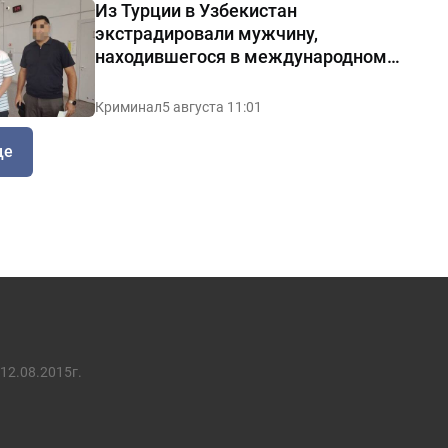
Из Турции в Узбекистан
экстрадировали мужчину,
находившегося в международном
розыске
Криминал
5 августа 11:01
ще
12.08.2015г.