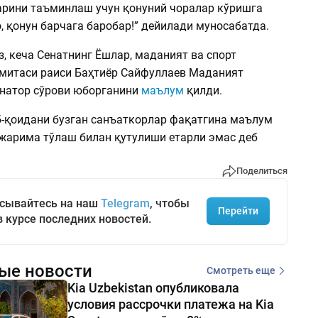
рини таъминлаш учун қонуний чоралар кўришга
, қонун барчага баробар!” дейилади муносабатда.
, кеча Сенатнинг Ёшлар, маданият ва спорт
митаси раиси Баҳтиёр Сайфуллаев Маданият
енатор сўрови юборганини
маълум
қилди.
б-қоидани бузган санъаткорлар фақатгина маълум
жарима тўлаш билан қутулиши етарли эмас деб
Поделиться
сывайтесь на наш
Telegram
, чтобы
Перейти
в курсе последних новостей.
ые новости
Смотреть еще
Kia Uzbekistan опубликовала
условия рассрочки платежа на Kia