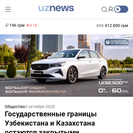
11 916 сум
28.92
13 749 сум
1 271 000 сум
32.19
МРОТ
146 сум
412 000 сум
-0.18
БРВ
Общество
2 октября 2020
Государственные границы
Узбекистана и Казахстана
остаются закрытыми