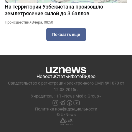
На территории Узбекистана произошло
землетрясение силой до 3 баллов
Происшествия
Вчера, 08:50
Показать еще
Новости
Статьи
Фото
Видео
Свидетельство о регистрации электронного СМИ № 1070 от
12.08.2015г.
Учредитель: ЧП «News Media Group»
Политика конфиденциальности
© UzNews