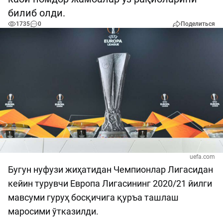
билиб олди.
1735
0
Поделиться
uefa.com
Бугун нуфузи жиҳатидан Чемпионлар Лигасидан
кейин турувчи Европа Лигасининг 2020/21 йилги
мавсуми гуруҳ босқичига қуръа ташлаш
маросими ўтказилди.