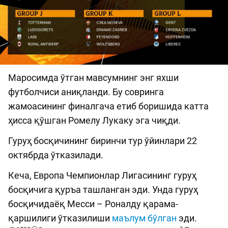
Маросимда ўтган мавсумнинг энг яхши
футболчиси аниқланди. Бу совринга
жамоасининг финалгача етиб боришида катта
ҳисса қўшган Ромелу Лукаку эга чиқди.
Гуруҳ босқичининг биринчи тур ўйинлари 22
октябрда ўтказилади.
Кеча, Европа Чемпионлар Лигасининг гуруҳ
босқичига қуръа ташланган эди. Унда гуруҳ
босқичидаёқ Месси – Роналду қарама-
қаршилиги ўтказилиши
маълум бўлган
эди.