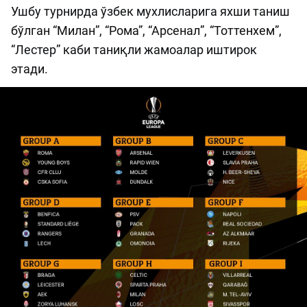
Ушбу турнирда ўзбек мухлисларига яхши таниш
бўлган “Милан”, “Рома”, “Арсенал”, “Тоттенхем”,
“Лестер” каби таниқли жамоалар иштирок
этади.