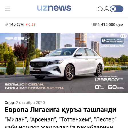
11 952 сум
36.46
13 780 сум
1 271 000 сум
30.12
МРОТ
145 сум
412 000 сум
-0.98
БРВ
Спорт
2 октября 2020
Европа Лигасига қуръа ташланди
“Милан”, “Арсенал”, “Тоттенхем”, “Лестер”
каби номдор жамоалар ўз рақибларини