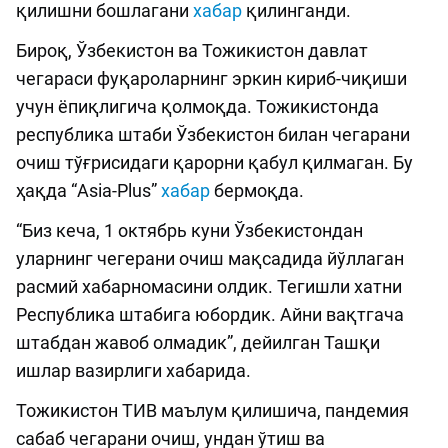
қилишни бошлагани
хабар
қилинганди.
Бироқ, Ўзбекистон ва Тожикистон давлат
чегараси фуқароларнинг эркин кириб-чиқиши
учун ёпиқлигича қолмоқда. Тожикистонда
республика штаби Ўзбекистон билан чегарани
очиш тўғрисидаги қарорни қабул қилмаган. Бу
ҳақда “Asia-Plus”
хабар
бермоқда.
“Биз кеча, 1 октябрь куни Ўзбекистондан
уларнинг чегерани очиш мақсадида йўллаган
расмий хабарномасини олдик. Тегишли хатни
Республика штабига юбордик. Айни вақтгача
штабдан жавоб олмадик”, дейилган Ташқи
ишлар вазирлиги хабарида.
Тожикистон ТИВ маълум қилишича, пандемия
сабаб чегарани очиш, ундан ўтиш ва