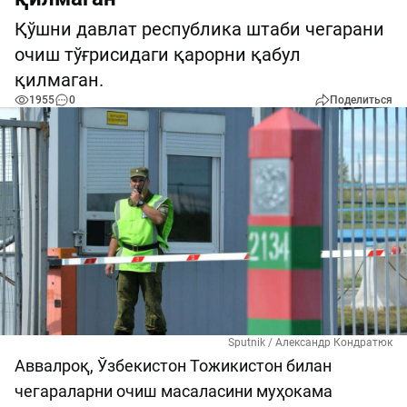
Қўшни давлат республика штаби чегарани
очиш тўғрисидаги қарорни қабул
қилмаган.
1955
0
Поделиться
Sputnik / Александр Кондратюк
Аввалроқ, Ўзбекистон Тожикистон билан
чегараларни очиш масаласини муҳокама