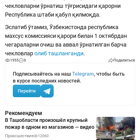
чекловларни ўрнатиш тўғрисидаги қарорни
Республика штаби қабул қилмоқда.
Эслатиб ўтамиз, Ўзбекистонда республика
махсус комиссияси қарори билан 1 октябрдан
чегараларни очиш ва аввал ўрнатилган барча
чекловлар
олиб ташланганди
.
1955
0
Поделиться
Подписывайтесь на наш
Telegram
, чтобы быть
в курсе последних новостей.
Перейти
Рекомендуем
В Ташобласти произошёл крупный
пожар в одном из магазинов — видео
Происшествия
12060