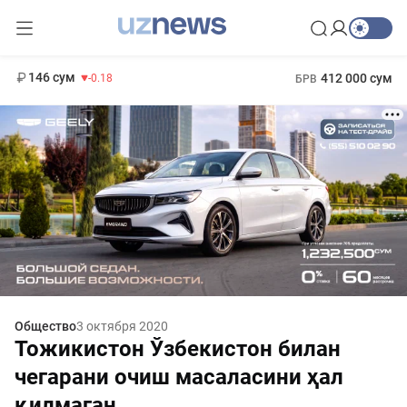
11 916 сум
28.92
13 749 сум
1 271 000 сум
32.19
МРОТ
146 сум
412 000 сум
-0.18
БРВ
Общество
3 октября 2020
Тожикистон Ўзбекистон билан
чегарани очиш масаласини ҳал
қилмаган