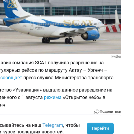
Twitter
 авиакомпания SCAT получила разрешение на
гулярных рейсов по маршруту Актау – Ургенч –
м
сообщает
пресс-служба Министерства транспорта.
нтство «Узавиация» выдало данное разрешение на
енного с 1 августа
режима
«Открытое небо» в
нч.
Поделиться
сывайтесь на наш
Telegram
, чтобы
Перейти
в курсе последних новостей.