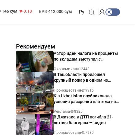
13 749 сум
32.19
МРОТ
1 271 000 сум
146 сум
-0.18
БРВ
412 000 сум
Ру
Рекомендуем
Автор идеи налога на проценты
по вкладам выступил с
разъяснением
Экономика
12448
В Ташобласти произошёл
крупный пожар в одном из
магазинов — видео
Происшествия
9916
Kia Uzbekistan опубликовала
условия рассрочки платежа на
Kia Sonet со ставкой от 0%
Реклама
8325
годовых
В Джизаке в ДТП погибла 21-
летняя блогерша — видео
Происшествия
7980