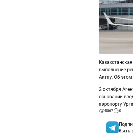
Казахстанская
выполнение ре
Актау. Об это
2 октября Аге
основании введ
аэропорту Урге
5067
0
Подпи
быть 