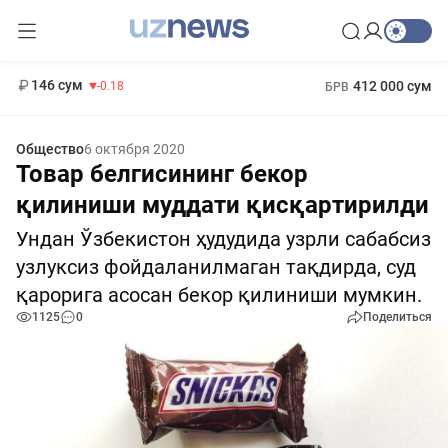
11 916 сум
28.92
13 749 сум
1 271 000 сум
32.19
МРОТ
146 сум
412 000 сум
-0.18
БРВ
Общество
6 октября 2020
Товар белгисининг бекор
қилиниши муддати қисқартирилди
Ундан Ўзбекистон ҳудудида узрли сабабсиз
узлуксиз фойдаланилмаган тақдирда, суд
қарорига асосан бекор қилиниши мумкин.
1125
0
Поделиться