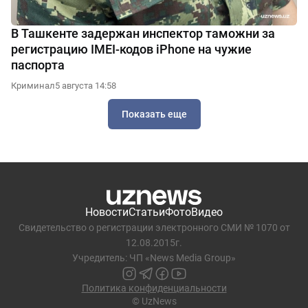
В Ташкенте задержан инспектор таможни за
регистрацию IMEI-кодов iPhone на чужие
паспорта
Криминал
5 августа 14:58
Показать еще
Новости
Статьи
Фото
Видео
Свидетельство о регистрации электронного СМИ № 1070 от
12.08.2015г.
Учредитель: ЧП «News Media Group»
Политика конфиденциальности
© UzNews