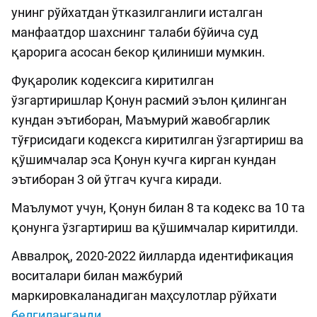
унинг рўйхатдан ўтказилганлиги исталган
манфаатдор шахснинг талаби бўйича суд
қарорига асосан бекор қилиниши мумкин.
Фуқаролик кодексига киритилган
ўзгартиришлар Қонун расмий эълон қилинган
кундан эътиборан, Маъмурий жавобгарлик
тўғрисидаги кодексга киритилган ўзгартириш ва
қўшимчалар эса Қонун кучга кирган кундан
эътиборан 3 ой ўтгач кучга киради.
Маълумот учун, Қонун билан 8 та кодекс ва 10 та
қонунга ўзгартириш ва қўшимчалар киритилди.
Аввалроқ, 2020-2022 йилларда идентификация
воситалари билан мажбурий
маркировкаланадиган маҳсулотлар рўйхати
белгиланганди
.