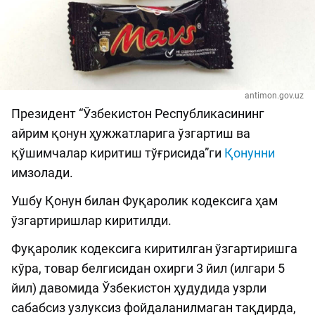
antimon.gov.uz
Президент “Ўзбекистон Республикасининг
айрим қонун ҳужжатларига ўзгартиш ва
қўшимчалар киритиш тўғрисида”ги
Қонунни
имзолади.
Ушбу Қонун билан Фуқаролик кодексига ҳам
ўзгартиришлар киритилди.
Фуқаролик кодексига киритилган ўзгартиришга
кўра, товар белгисидан охирги 3 йил (илгари 5
йил) давомида Ўзбекистон ҳудудида узрли
сабабсиз узлуксиз фойдаланилмаган тақдирда,