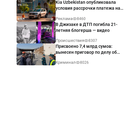
Kia Uzbekistan опубликовала
условия рассрочки платежа на
Kia Sonet со ставкой от 0%
Реклама
8460
годовых
В Джизаке в ДТП погибла 21-
летняя блогерша — видео
Происшествия
8307
Присвоено 7,4 млрд сумов:
вынесен приговор по делу об
обрушении путепровода в
Криминал
8026
Ташкенте