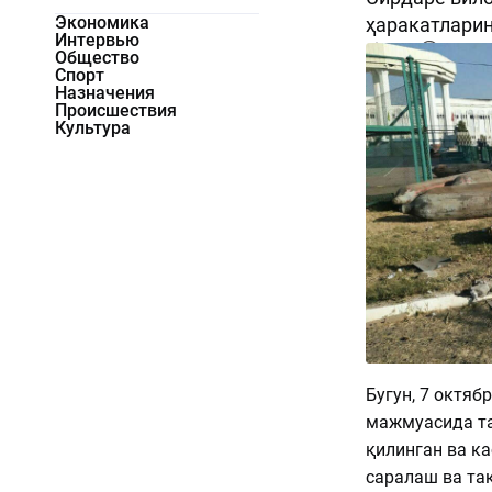
Экономика
ҳаракатларин
Интервью
1508
0
Общество
Спорт
Назначения
Происшествия
Культура
Бугун, 7 октяб
мажмуасида та
қилинган ва к
саралаш ва та