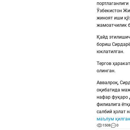
портлаганлиги
Ўзбекистон Жи
жиноят иши қў
жамоатчилик б
Қайд этилишич
бориш Сирдарё
юклатилган.
Тергов ҳарака
олинган.
Аввалроқ, Сир
оқибатида маж
нафар фуқаро 
филиалига ётқ
салбий ҳолат 
маълум қилга
1508
0