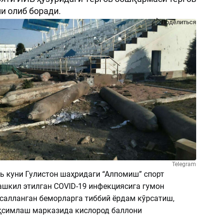
и олиб боради.
Поделиться
Telegram
рь куни Гулистон шаҳридаги “Алпомиш” спорт
шкил этилган COVID-19 инфекциясига гумон
асалланган беморларга тиббий ёрдам кўрсатиш,
қсимлаш марказида кислород баллони