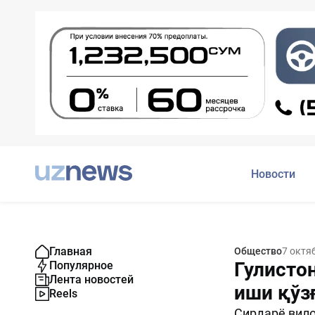
Новости
Главная
Общество
7 октя
Гулисто
Популярное
Лента новостей
иши қўз
Reels
Сирдарё вило