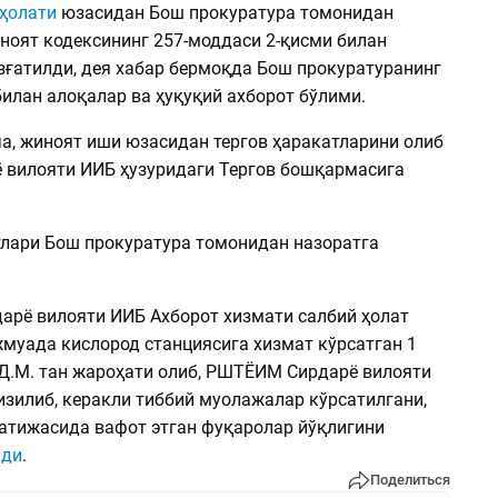
ҳолати
юзасидан Бош прокуратура томонидан
ноят кодексининг 257-моддаси 2-қисми билан
зғатилди, дея хабар бермоқда Бош прокуратуранинг
илан алоқалар ва ҳуқуқий ахборот бўлими.
а, жиноят иши юзасидан тергов ҳаракатларини олиб
 вилояти ИИБ ҳузуридаги Тергов бошқармасига
тлари Бош прокуратура томонидан назоратга
дарё вилояти ИИБ Ахборот хизмати салбий ҳолат
муада кислород станциясига хизмат кўрсатган 1
Д.М. тан жароҳати олиб, РШТЁИМ Сирдарё вилояти
изилиб, керакли тиббий муолажалар кўрсатилгани,
натижасида вафот этган фуқаролар йўқлигини
нди
.
Поделиться