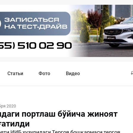
Статьи
Фото
Видео
бря 2020
ндаги портлаш бўйича жиноят
ғатилди
яти ИИБ ҳузуридаги Тергов бошқармаси тергов