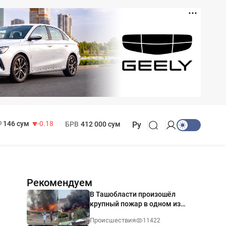
11 916 сум
28.92
13 749 сум
32.19
МРОТ
1 271 000 сум
146 сум
-0.18
БРВ
412 000 сум
Ру
Рекомендуем
В Ташобласти произошёл
крупный пожар в одном из
магазинов — видео
Происшествия
11422