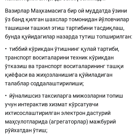
Вазирлар Маҳкамасига бир ой муддатда ўзини
ўз банд қилган шахслар томонидан йўловчилар
ташишни ташкил этиш тартибини тасдиқлаш,
бунда қуйидагилар назарда тутиш топширилган:
• тиббий кўрикдан ўтишнинг қулай тартиби,
транспорт воситаларини техник кўрикдан
ўтказиш ва транспорт воситаларининг ташқи
қиёфаси ва жиҳозланишига қўйиладиган
талаблар соддалаштирилиши;
• йўналишсиз таксиларга мижозларни топиш
учун интерактив хизмат кўрсатувчи
ихтисослаштирилган электрон дастурий
маҳсулотларида (агрегаторлар) мажбурий
рўйхатдан ўтиш;