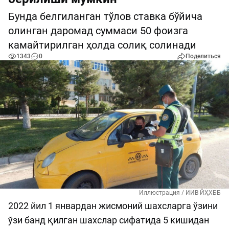
Бунда белгиланган тўлов ставка бўйича
олинган даромад суммаси 50 фоизга
камайтирилган ҳолда солиқ солинади
1343
0
Поделиться
Иллюстрация / ИИВ ЙҲХББ
2022 йил 1 январдан жисмоний шахсларга ўзини
ўзи банд қилган шахслар сифатида 5 кишидан