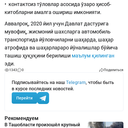
• контактсиз тўловлар асосида ўзаро ҳисоб-
китобларни амалга ошириш имконияти.
Аввалроқ, 2020 йил учун Давлат дастурига
мувофиқ, жисмоний шахсларга автомобиль
транспортида йўловчиларни шаҳарда, шаҳар
атрофида ва шаҳарлараро йўналишлар бўйича
ташиш ҳуқуқини берилиши
маълум қилинган
эди.
1343
0
Поделиться
Подписывайтесь на наш
Telegram
, чтобы быть
в курсе последних новостей.
Перейти
Рекомендуем
В Ташобласти произошёл крупный