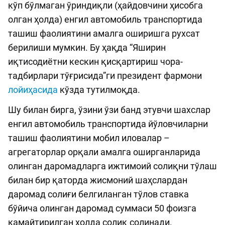
кўп бўлмаган ўриндиқли (ҳайдовчини ҳисобга
олган ҳолда) енгил автомобиль транспортида
ташиш фаолиятини амалга оширишга рухсат
берилиши мумкин. Бу ҳақда “Яширин
иқтисодиётни кескин қисқартириш чора-
тадбирлари тўғрисида”ги президент фармони
лойиҳасида
кўзда тутилмоқда.
Шу билан бирга, ўзини ўзи банд этувчи шахслар
енгил автомобиль транспортида йўловчиларни
ташиш фаолиятини мобил иловалар –
агрегаторлар орқали амалга оширганларида
олинган даромадларга ижтимоий солиқни тўлаш
билан бир қаторда жисмоний шаҳслардан
даромад солиғи белгиланган тўлов ставка
бўйича олинган даромад суммаси 50 фоизга
камайтирилган ҳолда солиқ солинади.