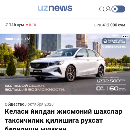
11 916 сум
28.92
13 749 сум
1 271 000 сум
32.19
МРОТ
146 сум
412 000 сум
-0.18
БРВ
Общество
8 октября 2020
Келаси йилдан жисмоний шахслар
таксичилик қилишига рухсат
берилиши мумкин