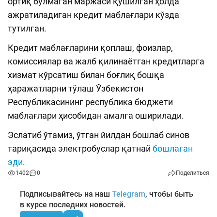
ортиқ бўлмаган маржаси қўшилган ҳолда
ажратиладиган кредит маблағлари кўзда
тутилган.
Кредит маблағларини қоплаш, фоизлар,
комиссиялар ва жалб қилинаётган кредитларга
хизмат кўрсатиш билан боғлиқ бошқа
ҳаражатларни тўлаш Ўзбекистон
Республикасининг республика бюджети
маблағлари ҳисобидан амалга оширилади.
Эслатиб ўтамиз, ўтган йилдан бошлаб синов
тариқасида электробуслар қатнай
бошлаган
эди
.
1402
0
Поделиться
Подписывайтесь на наш
Telegram
, чтобы быть
в курсе последних новостей.