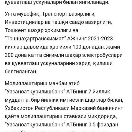
қувватлаш ускуналари билан янгиланади.
Унга мувофиқ, Транспорт вазирлиги,
Инвестициялар ва ташқи савдо вазирлиги,
Тошкент шаҳар ҳокимлиги ва
“Тошшаҳартрансхизмат” АЖнинг 2021-2023
йиллар давомида ҳар йили 100 донадан, жами
300 дона катта сиғимли шаҳар электробуслари
ва қувватлаш ускуналарини харид қилиши
белгиланган.
Молиялаштириш манбаи этиб
“Ўзсаноатқурилишбанк” АТБнинг 7 йиллик
муддатга, бир йиллик имтиёзли шартлар билан,
Ўзбекистон Республикаси Марказий банкининг
қайта молиялаштириш ставкаси миқдорида,
“Ўзсаноатқурилишбанк” АТБнинг 0,5 фоиздан