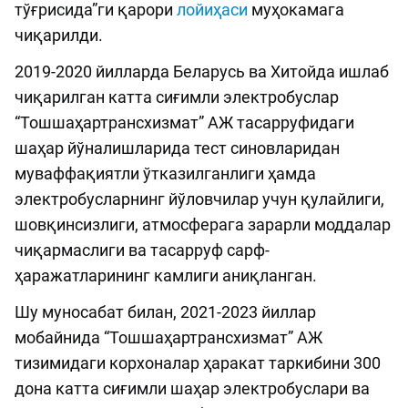
тўғрисида”ги қарори
лойиҳаси
муҳокамага
чиқарилди.
2019-2020 йилларда Беларусь ва Хитойда ишлаб
чиқарилган катта сиғимли электробуслар
“Тошшаҳартрансхизмат” АЖ тасарруфидаги
шаҳар йўналишларида тест синовларидан
муваффақиятли ўтказилганлиги ҳамда
электробусларнинг йўловчилар учун қулайлиги,
шовқинсизлиги, атмосферага зарарли моддалар
чиқармаслиги ва тасарруф сарф-
ҳаражатларининг камлиги аниқланган.
Шу муносабат билан, 2021-2023 йиллар
мобайнида “Тошшаҳартрансхизмат” АЖ
тизимидаги корхоналар ҳаракат таркибини 300
дона катта сиғимли шаҳар электробуслари ва