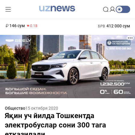
11 916 сум
28.92
13 749 сум
1 271 000 сум
32.19
МРОТ
146 сум
412 000 сум
-0.18
БРВ
Общество
15 октября 2020
Яқин уч йилда Тошкентда
электробуслар сони 300 тага
етказилади