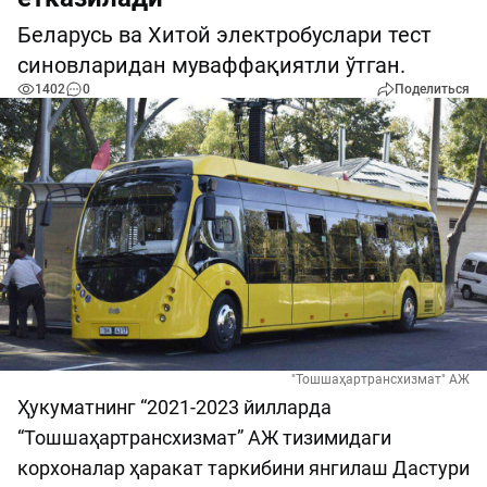
Беларусь ва Хитой электробуслари тест
синовларидан муваффақиятли ўтган.
1402
0
Поделиться
"Тошшаҳартрансхизмат" АЖ
Ҳукуматнинг “2021-2023 йилларда
“Тошшаҳартрансхизмат” АЖ тизимидаги
корхоналар ҳаракат таркибини янгилаш Дастури