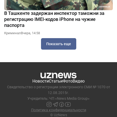
В Ташкенте задержан инспектор таможни за
регистрацию IMEI-кодов iPhone на чужие
паспорта
Криминал
Вчера, 14:58
Показать еще
Новости
Статьи
Фото
Видео
Свидетельство о регистрации электронного СМИ № 1070 от
12.08.2015г.
Учредитель: ЧП «News Media Group»
Политика конфиденциальности
© UzNews