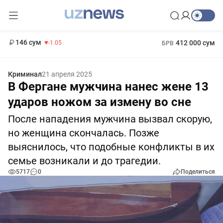
11 887 сум
-55.49
13 717 сум
1 271 000 сум
-25.83
МРОТ
146 сум
412 000 сум
-1.05
БРВ
Криминал
21 апреля 2025
В Фергане мужчина нанес жене 13
ударов ножом за измену во сне
После нападения мужчина вызвал скорую,
но женщина скончалась. Позже
выяснилось, что подобные конфликты в их
семье возникали и до трагедии.
5717
0
Поделиться