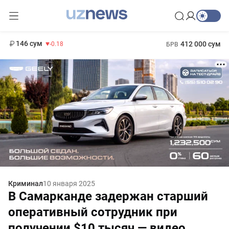
11 916 сум
28.92
13 749 сум
1 271 000 сум
32.19
МРОТ
146 сум
412 000 сум
-0.18
БРВ
Криминал
10 января 2025
В Самарканде задержан старший
оперативный сотрудник при
получении $10 тысяч — видео