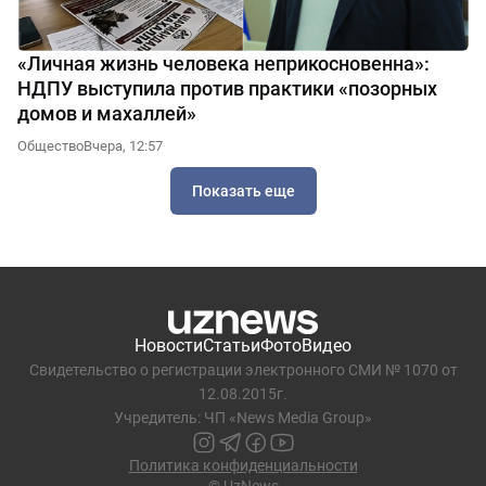
«Личная жизнь человека неприкосновенна»:
НДПУ выступила против практики «позорных
домов и махаллей»
Общество
Вчера, 12:57
Показать еще
Новости
Статьи
Фото
Видео
Свидетельство о регистрации электронного СМИ № 1070 от
12.08.2015г.
Учредитель: ЧП «News Media Group»
Политика конфиденциальности
© UzNews