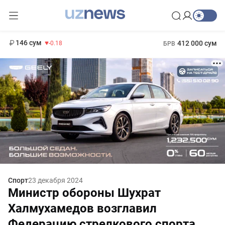
11 916 сум
28.92
13 749 сум
1 271 000 сум
32.19
МРОТ
146 сум
412 000 сум
-0.18
БРВ
Спорт
23 декабря 2024
Министр обороны Шухрат
Халмухамедов возглавил
Федерацию стрелкового спорта