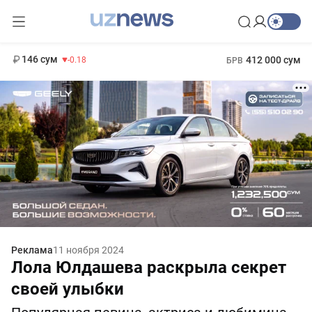
11 916 сум
28.92
13 749 сум
1 271 000 сум
32.19
МРОТ
146 сум
412 000 сум
-0.18
БРВ
Реклама
11 ноября 2024
Лола Юлдашева раскрыла секрет
своей улыбки