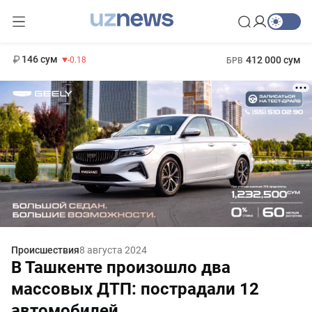
11 916 сум
28.92
13 749 сум
1 271 000 сум
32.19
МРОТ
146 сум
412 000 сум
-0.18
БРВ
Происшествия
8 августа 2024
В Ташкенте произошло два
массовых ДТП: пострадали 12
автомобилей