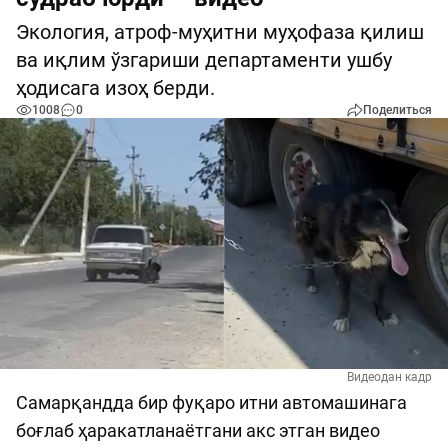
Экология, атроф-муҳитни муҳофаза қилиш
ва иқлим ўзгариши департаменти ушбу
ҳодисага изоҳ берди.
1008
0
Поделиться
Видеодан кадр
Самарқандда бир фуқаро итни автомашинага
боғлаб ҳаракатланаётгани акс этган видео