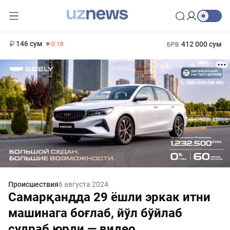
11 916 сум
28.92
13 749 сум
1 271 000 сум
32.19
МРОТ
146 сум
412 000 сум
-0.18
БРВ
Происшествия
6 августа 2024
Самарқандда 29 ёшли эркак итни
машинага боғлаб, йўл бўйлаб
судраб юрди — видео