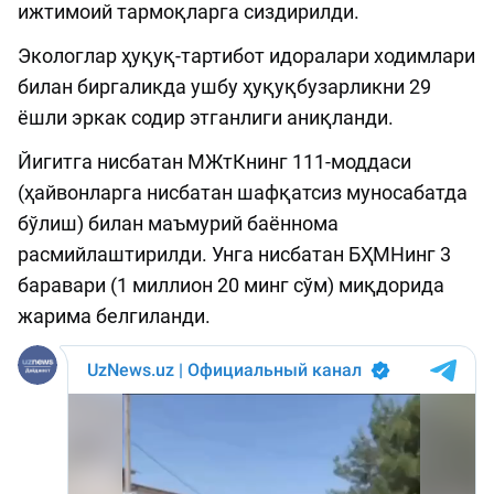
ижтимоий тармоқларга сиздирилди.
Экологлар ҳуқуқ-тартибот идоралари ходимлари
билан биргаликда ушбу ҳуқуқбузарликни 29
ёшли эркак содир этганлиги аниқланди.
Йигитга нисбатан МЖтКнинг 111-моддаси
(ҳайвонларга нисбатан шафқатсиз муносабатда
бўлиш) билан маъмурий баённома
расмийлаштирилди. Унга нисбатан БҲМНинг 3
баравари (1 миллион 20 минг сўм) миқдорида
жарима белгиланди.