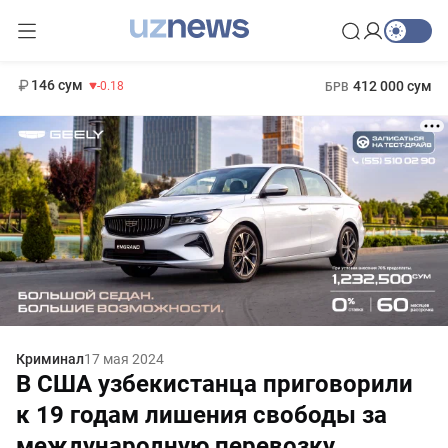
11 916 сум
28.92
13 749 сум
1 271 000 сум
32.19
МРОТ
146 сум
412 000 сум
-0.18
БРВ
Криминал
17 мая 2024
В США узбекистанца приговорили
к 19 годам лишения свободы за
международную перевозку