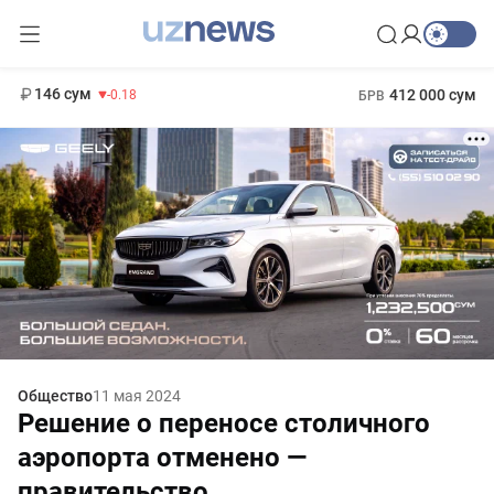
11 916 сум
28.92
13 749 сум
1 271 000 сум
32.19
МРОТ
146 сум
412 000 сум
-0.18
БРВ
Общество
11 мая 2024
Решение о переносе столичного
аэропорта отменено —
правительство