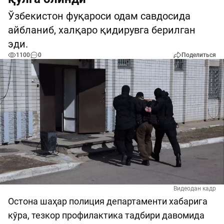
Ўзбекистон фуқароси одам савдосида
айбланиб, халқаро қидирувга берилган
эди.
1100
0
Поделиться
Видеодан кадр
Остона шаҳар полиция департаменти хабарига
кўра, тезкор профилактика тадбири давомида