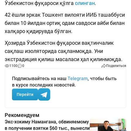
Ўзбекистон фуқароси қўлга
олинган
.
42 ёшли эркак Тошкент вилояти ИИБ ташаббуси
билан 10 йилдан ортиқ одам савдоси айби билан
халқаро қидирувда бўлган.
Ҳозирда Ўзбекистон фуқароси вақтинчалик
сақлаш изоляторида сақланмоқда. Уни
экстрадиция қилиш масаласи ҳал қилинмоқда.
1100
0
Поделиться
Подписывайтесь на наш
Telegram
, чтобы быть
в курсе последних новостей.
Перейти
Рекомендуем
Экс-хокиму Намангана, обвиняемому
в получении взятки $60 тыс., вынесли