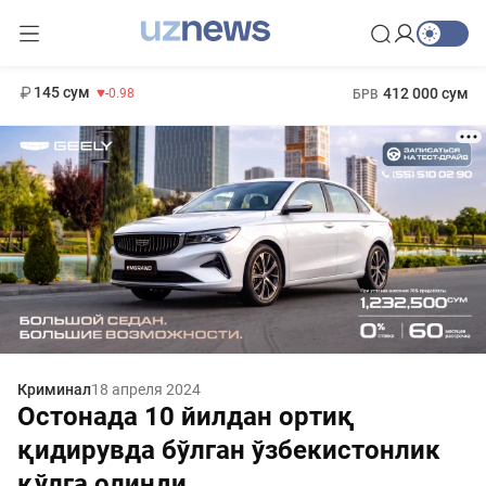
11 952 сум
36.46
13 780 сум
1 271 000 сум
30.12
МРОТ
145 сум
412 000 сум
-0.98
БРВ
Криминал
18 апреля 2024
Остонада 10 йилдан ортиқ
қидирувда бўлган ўзбекистонлик
қўлга олинди