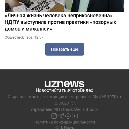
«Личная жизнь человека неприкосновенна»:
НДПУ выступила против практики «позорных
домов и махаллей»
Общество
Вчера, 12:57
Показать еще
Новости
Статьи
Фото
Видео
Свидетельство о регистрации электронного СМИ № 1070 от
12.08.2015г.
Учредитель: ЧП «News Media Group»
Политика конфиденциальности
© UzNews