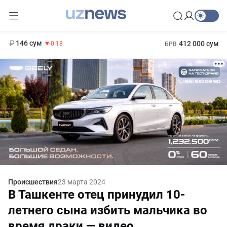
11 916 сум
28.92
13 749 сум
1 271 000 сум
32.19
МРОТ
146 сум
412 000 сум
-0.18
БРВ
Происшествия
23 марта 2024
В Ташкенте отец принудил 10-
летнего сына избить мальчика во
время драки — видео