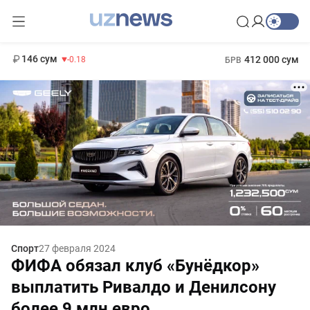
11 916 сум
28.92
13 749 сум
1 271 000 сум
32.19
МРОТ
146 сум
412 000 сум
-0.18
БРВ
Спорт
27 февраля 2024
ФИФА обязал клуб «Бунёдкор»
выплатить Ривалдо и Денилсону
более 9 млн евро