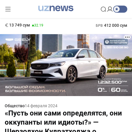
146 сум
-0.18
11 916 сум
1 271 000 сум
28.92
МРОТ
13 749 сум
412 000 сум
32.19
БРВ
Общество
14 февраля 2024
«Пусть они сами определятся, они
оккупанты или идиоты?» —
Шерзодхон Кудратходжа о