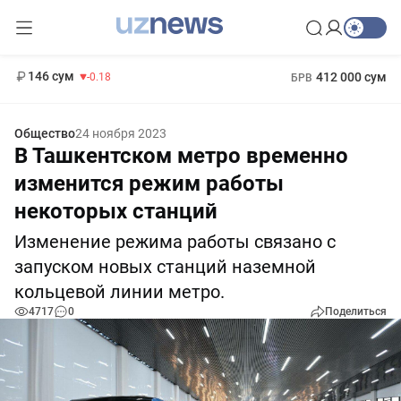
11 916 сум
28.92
13 749 сум
1 271 000 сум
32.19
МРОТ
146 сум
412 000 сум
-0.18
БРВ
Общество
24 ноября 2023
В Ташкентском метро временно
изменится режим работы
некоторых станций
Изменение режима работы связано с
запуском новых станций наземной
кольцевой линии метро.
4717
0
Поделиться