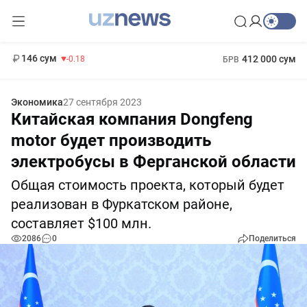
11 916 сум
28.92
13 749 сум
1 271 000 сум
32.19
МРОТ
146 сум
412 000 сум
-0.18
БРВ
Экономика
27 сентября 2023
Китайская компания Dongfeng
motor будет производить
электробусы в Ферганской области
Общая стоимость проекта, который будет
реализован в Фуркатском районе,
составляет $100 млн.
2086
0
Поделиться