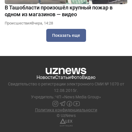
В Ташобласти произошёл крупный пожар в
одном из магазинов — видео
Происшествия
Вчера, 14:28
Показать еще
Новости
Статьи
Фото
Видео
Свидетельство о регистрации электронного СМИ № 1070 от
12.08.2015г.
Учредитель: ЧП «News Media Group»
Политика конфиденциальности
© UzNews