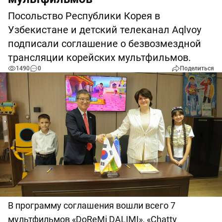
Посольство Республики Корея в
Узбекистане и детский телеканал Aqlvoy
подписали соглашение о безвозмездной
трансляции корейских мультфильмов.
1490
0
Поделиться
В программу соглашения вошли всего 7
мультфильмов «DoReMi DALIMI», «Chatty