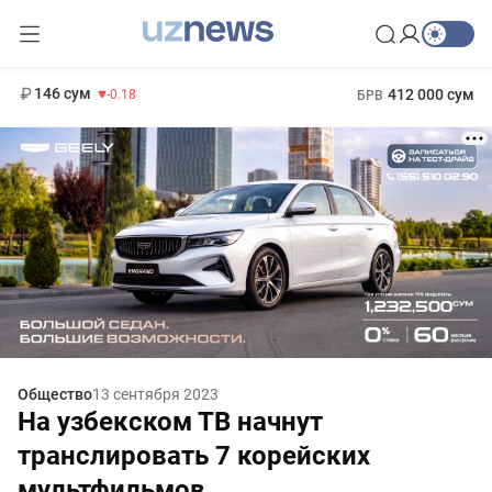
11 916 сум
28.92
13 749 сум
1 271 000 сум
32.19
МРОТ
146 сум
412 000 сум
-0.18
БРВ
Общество
13 сентября 2023
На узбекском ТВ начнут
транслировать 7 корейских
мультфильмов