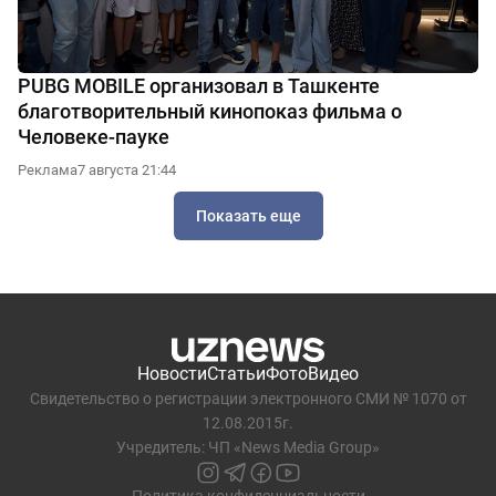
PUBG MOBILE организовал в Ташкенте
благотворительный кинопоказ фильма о
Человеке-пауке
Реклама
7 августа 21:44
Показать еще
Новости
Статьи
Фото
Видео
Свидетельство о регистрации электронного СМИ № 1070 от
12.08.2015г.
Учредитель: ЧП «News Media Group»
Политика конфиденциальности